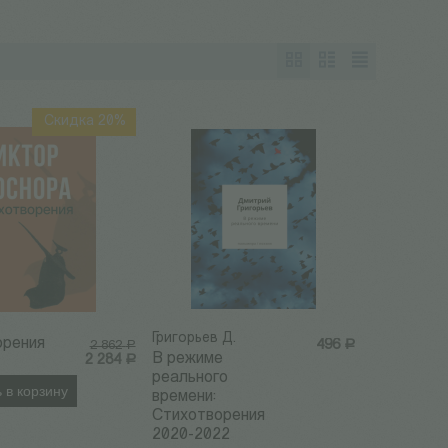
Скидка 20%
Григорьев Д.
орения
496
Р
2 862
Р
В режиме
2 284
Р
реального
 в корзину
времени:
Стихотворения
2020-2022