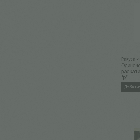
Ракуза И
Одиноч
раскат
"р"
Добавит