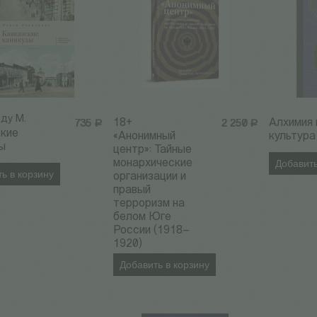
ду М.
18+
Алхимия 
735
Р
2 250
Р
ские
«Анонимный
культура
ы
центр»: Тайные
монархические
Добавить
ь в корзину
организации и
правый
терроризм на
белом Юге
России (1918–
1920)
Добавить в корзину