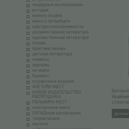
гендерные исследования
история
memory studies
книги о петербурге
культура повседневности
документальная литература
художественная литература
поэзия
практики письма
детская литература
комиксы
журналы
не-книги
букинист
подарочные издания
АЛЕТЕЙЯ ФЕСТ
Григорье
НОВОЕ ИЗДАТЕЛЬСТВО
РАСПРОДАЖА
Крайние
ПАЛЬМИРА ФЕСТ
стихот
электронные книги
СКЛАДская распродажа
Добавит
теория медиа
научпоп