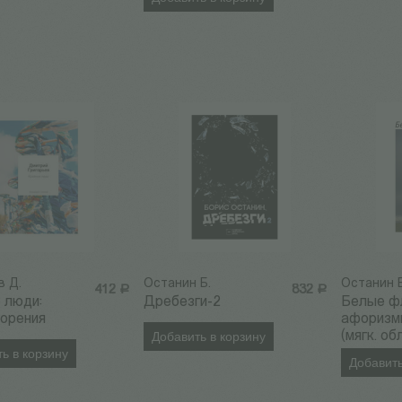
в Д.
Останин Б.
Останин Б
412
Р
832
Р
 люди:
Дребезги-2
Белые фл
ворения
афоризм
Добавить в корзину
(мягк. об
ь в корзину
Добавить