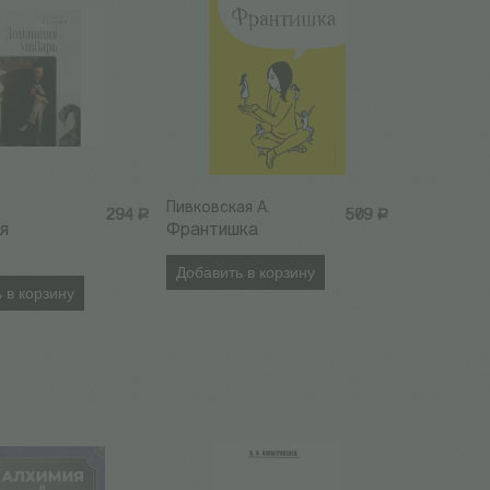
Пивковская А.
294
Р
509
Р
я
Франтишка
Добавить в корзину
 в корзину