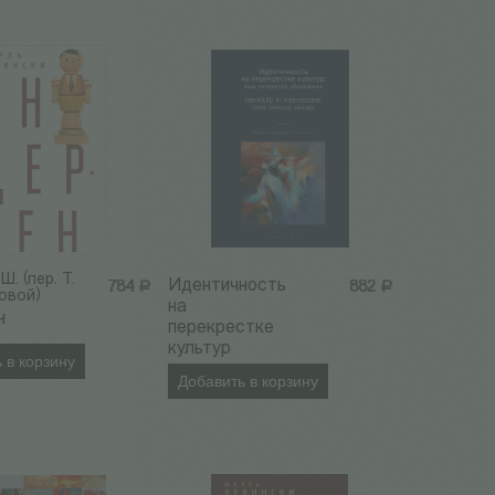
Ш. (пер. Т.
Идентичность
784
Р
882
Р
овой)
на
н
перекрестке
культур
 в корзину
Добавить в корзину