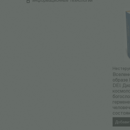
информационные технологии
Нестерук
Вселенн
образе
DEI. Ди
космоло
богосло
гермене
человеч
состоя
Добавит