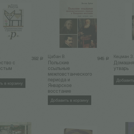
.
Цабан В.
Кецман З.
392
Р
945
Р
ество с
Польские
Домашня
истым
ссыльные
утварь
межповстанческого
периода и
Добавить
ь в корзину
Январское
восстание
Добавить в корзину