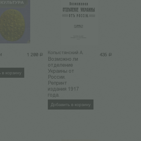
Копыстянский А.
и
1 200
Р
435
Р
Возможно ли
отделение
Украины от
 в корзину
России.
Репринт
издания 1917
года.
Добавить в корзину