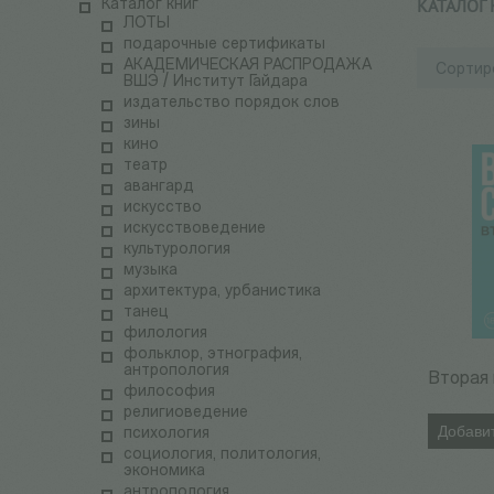
КАТАЛОГ
Каталог книг
ЛОТЫ
подарочные сертификаты
АКАДЕМИЧЕСКАЯ РАСПРОДАЖА
Сортир
ВШЭ / Институт Гайдара
издательство порядок слов
зины
кино
театр
авангард
искусство
искусствоведение
культурология
музыка
архитектура, урбанистика
танец
филология
фольклор, этнография,
антропология
Вторая 
философия
религиоведение
Добавит
психология
социология, политология,
экономика
антропология