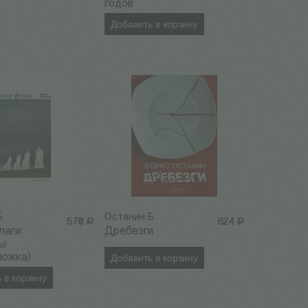
годов
Добавить в корзину
.
Останин Б.
570
Р
624
Р
аги:
Дребезги
ы
ложка)
Добавить в корзину
 в корзину