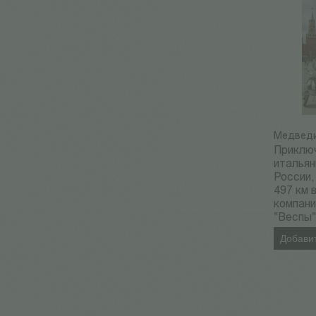
Медведи
Приклю
итальян
России,
497 км 
компани
"Веспы
Добавит