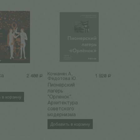
Кочканян А.,
ка
2 400
Р
1 920
Р
Федотова Ю.
Пионерский
лагерь
 в корзину
"Орленок".
Архитектура
советского
модернизма
Добавить в корзину