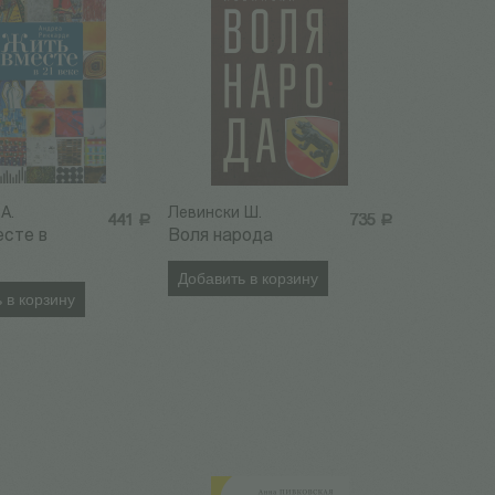
А.
Левински Ш.
441
Р
735
Р
есте в
Воля народа
Добавить в корзину
 в корзину