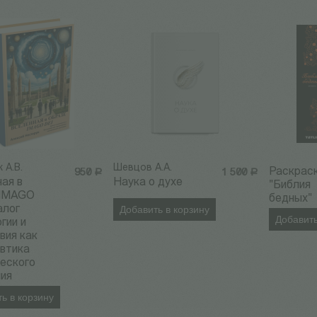
 А.В.
Шевцов А.А.
Раскрас
950
Р
1 500
Р
ая в
Наука о духе
"Библия
 IMAGO
бедных"
алог
Добавить в корзину
Добавить
гии и
вия как
втика
еского
ния
ь в корзину