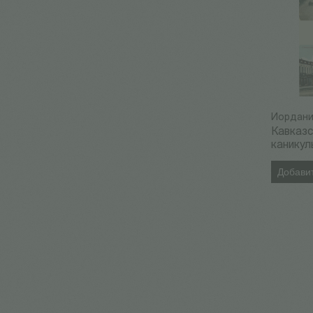
Иордани
Кавказ
каникул
Добавит