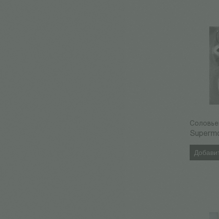
Соловье
Superm
Добавит