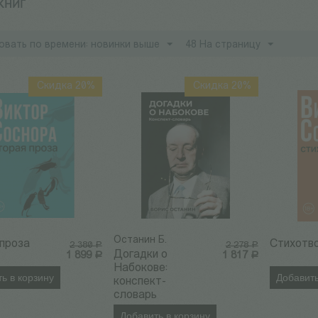
 КНИГ
овать по времени: новинки выше
48 На страницу
Скидка 20%
Скидка 20%
Останин Б.
проза
Стихотв
2 380
2 278
Р
Р
Догадки о
1 899
Р
1 817
Р
Набокове:
ь в корзину
Добавить
конспект-
словарь
Добавить в корзину