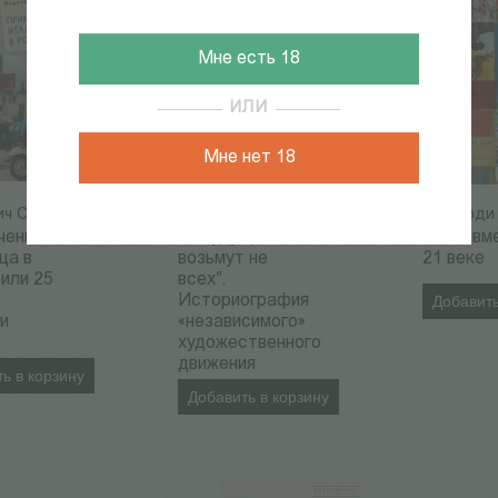
Мне есть 18
ИЛИ
Мне нет 18
ч С.
Уральский М.
Риккарди 
784
Р
1 764
Р
чения
"В будущее
Жить вм
ца в
возьмут не
21 веке
 или 25
всех".
в
Историография
Добавить
и
«независимого»
"
художественного
движения
ь в корзину
Добавить в корзину