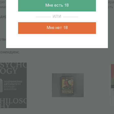
ую судьбу в революционной России, фашистской Италии, Амери
Мне есть 18
иальной Индии, феодальной Японии, маоистском Китае вплоть 
ИЛИ
дерсон П.
Мне нет 18
ство:
Издательство Института Гайдара
комендуем: