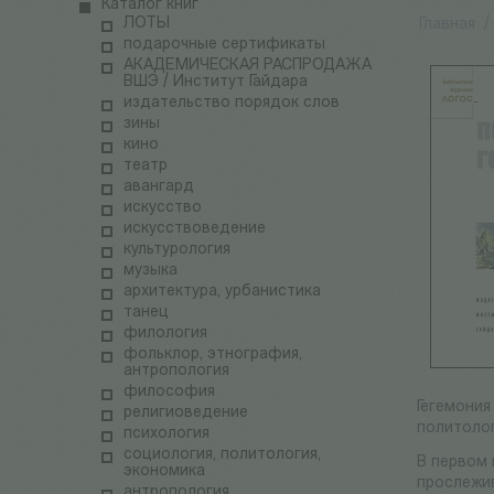
Каталог книг
ЛОТЫ
Главная
/
подарочные сертификаты
АКАДЕМИЧЕСКАЯ РАСПРОДАЖА
ВШЭ / Институт Гайдара
издательство порядок слов
зины
кино
театр
авангард
искусство
искусствоведение
культурология
музыка
архитектура, урбанистика
танец
филология
фольклор, этнография,
антропология
философия
Гегемония
религиоведение
политолог
психология
социология, политология,
В первом 
экономика
прослежив
антропология