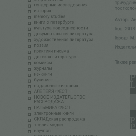
причудлив
гендерные исследования
постколон
история
memory studies
Автор:
Ан
книги о петербурге
культура повседневности
Год:
2018
документальная литература
Город:
М.
художественная литература
поэзия
Издатель
практики письма
детская литература
Также ре
комиксы
журналы
не-книги
букинист
подарочные издания
АЛЕТЕЙЯ ФЕСТ
НОВОЕ ИЗДАТЕЛЬСТВО
РАСПРОДАЖА
ПАЛЬМИРА ФЕСТ
электронные книги
СКЛАДская распродажа
теория медиа
научпоп