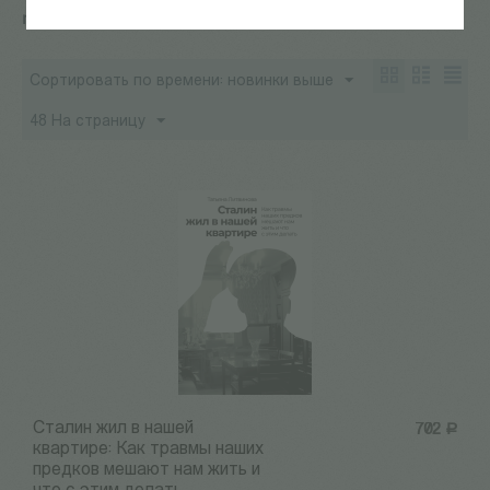
memory studies
Сортировать по времени: новинки выше
48 На страницу
Сталин жил в нашей
702
Р
квартире: Как травмы наших
предков мешают нам жить и