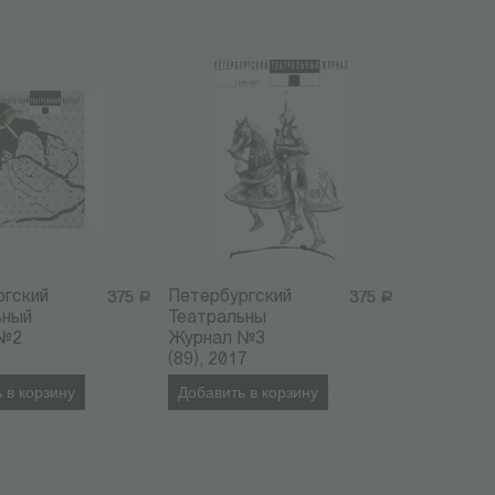
ргский
Петербургский
375
Р
375
Р
ьный
Театральны
 №2
Журнал №3
(89), 2017
 в корзину
Добавить в корзину