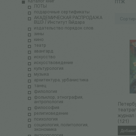
ПТЖ
Каталог книг
ЛОТЫ
подарочные сертификаты
АКАДЕМИЧЕСКАЯ РАСПРОДАЖА
Сортир
ВШЭ / Институт Гайдара
издательство порядок слов
зины
кино
театр
авангард
искусство
искусствоведение
культурология
музыка
архитектура, урбанистика
танец
филология
фольклор, этнография,
антропология
Петерб
философия
театра
религиоведение
журнал
психология
(121)
социология, политология,
экономика
Добавит
антропология