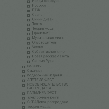
Найди лесоруба
Носорог
ПТЖ
Сеанс
Синий диван
Театр
Теория моды
[Транслит]
Музыкальная жизнь
Опустошитель
Versus
Субъективное кино
Новая рассказ-газета
Синема Рутин
не-книги
букинист
подарочные издания
АЛЕТЕЙЯ ФЕСТ
НОВОЕ ИЗДАТЕЛЬСТВО
РАСПРОДАЖА
ПАЛЬМИРА ФЕСТ
электронные книги
СКЛАДская распродажа
теория медиа