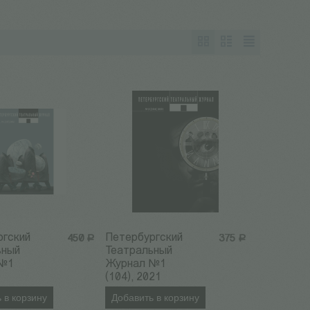
ргский
Петербургский
450
Р
375
Р
ьный
Театральный
 №1
Журнал №1
(104), 2021
 в корзину
Добавить в корзину