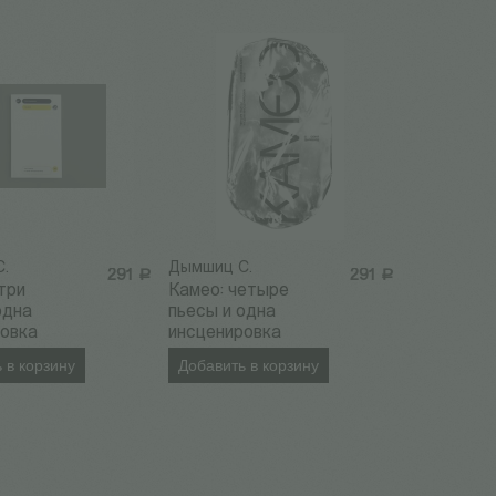
.
Дымшиц С.
291
Р
291
Р
три
Камео: четыре
одна
пьесы и одна
ровка
инсценировка
 в корзину
Добавить в корзину