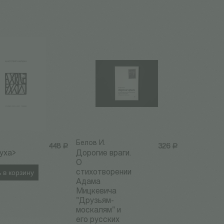
.
Белов И.
448
Р
326
Р
уха>
Дорогие враги.
О
 в корзину
стихотворении
Адама
Мицкевича
"Друзьям-
москалям" и
его русских