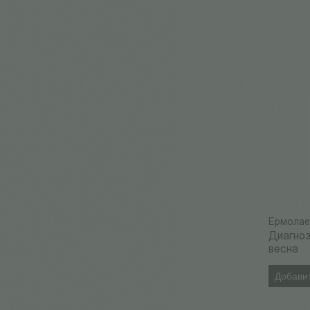
Ермолае
Диагноз
весна
Добавит