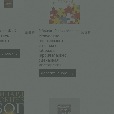
рьер Ж.-К.
Габриэль Гарсия Маркес
858
Р
858
Р
йтесь
Искусство
ся от
рассказывать
истории /
Габриэль
 в корзину
Гарсия Маркес,
сценарная
мастерская
Добавить в корзину