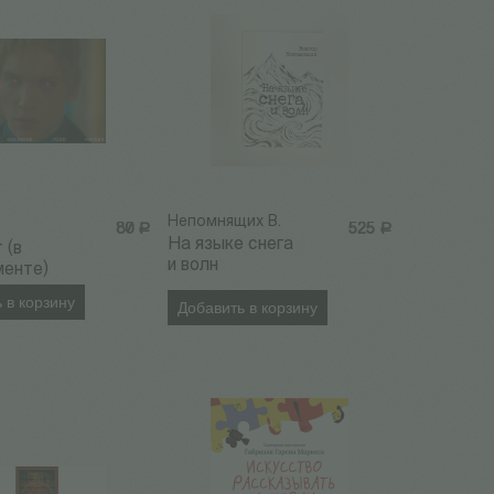
Непомнящих В.
80
Р
525
Р
На языке снега
 (в
и волн
менте)
 в корзину
Добавить в корзину