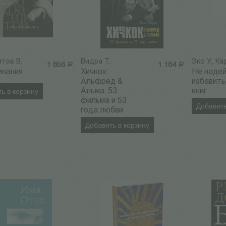
тов В.
Видра Т.
Эко У., Ка
1 856
Р
1 184
Р
инания
Хичкок:
Не наде
Альфред &
избавить
ь в корзину
Альма. 53
книг
фильма и 53
Добавить
года любви
Добавить в корзину