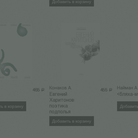
Добавить в корзину
Конаков А.
Найман А
465
Р
455
Р
Евгений
<бляха-м
Харитонов:
ь в корзину
поэтика
Добавить
подполья
Добавить в корзину