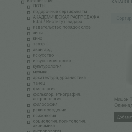
КАТАЛОГ
Каталог книг
ЛОТЫ
подарочные сертификаты
АКАДЕМИЧЕСКАЯ РАСПРОДАЖА
Сортир
ВШЭ / Институт Гайдара
издательство порядок слов
зины
кино
театр
авангард
искусство
искусствоведение
культурология
музыка
архитектура, урбанистика
танец
филология
фольклор, этнография,
антропология
Мишон П
философия
Одинна
религиоведение
психология
Добавит
социология, политология,
экономика
антропология