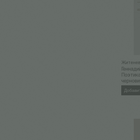
Житенев
Геннади
Поэтик
чернови
Добавит