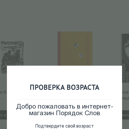
ПРОВЕРКА ВОЗРАСТА
в И.
Никонова Ры
Литвинова
600
Р
690
Р
 -
Песни принца,
Северны
владеющего
ветер
Добро пожаловать в интернет-
ключами
магазин Порядок Слов
ь в корзину
Добавить
Добавить в корзину
Подтвердите свой возраст