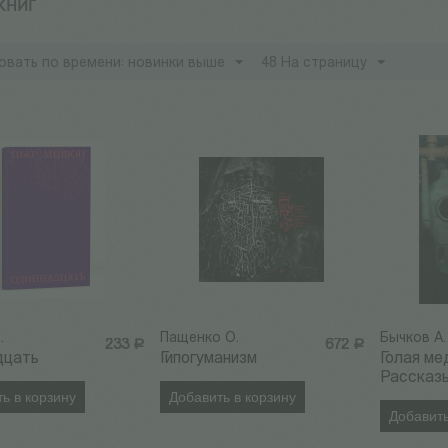
 КНИГ
овать по времени: новинки выше
48 На страницу
.
Пащенко О.
Бычков А.
233
Р
672
Р
дцать
Гипогуманизм
Голая ме
Рассказ
ь в корзину
Добавить в корзину
Добавить