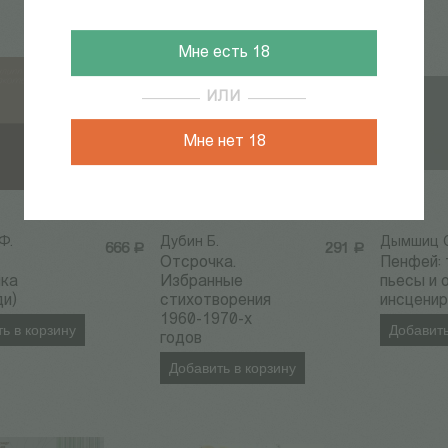
Мне есть 18
ИЛИ
Мне нет 18
Ф.
Дубин Б.
Дымшиц С
666
Р
291
Р
Отсрочка.
Пенфей: 
ика
Избранные
пьесы и 
ди)
стихотворения
инсцени
1960-1970-х
ь в корзину
Добавить
годов
Добавить в корзину