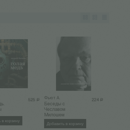
Фьют А.
525
Р
224
Р
дь.
Беседы с
ы
Чеславом
Милошем
 в корзину
Добавить в корзину