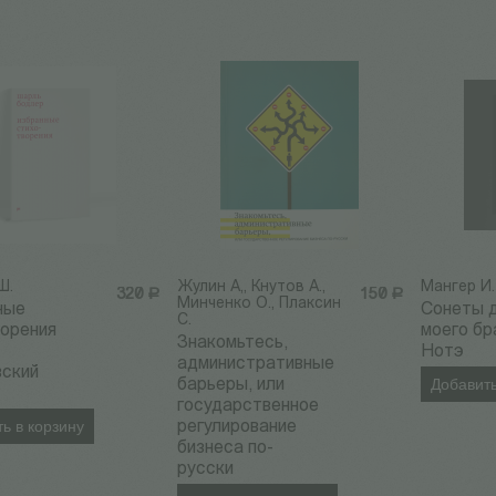
Ш.
Жулин А,, Кнутов А.,
Мангер И.
320
Р
150
Р
Минченко О., Плаксин
ные
Сонеты 
С.
ворения
моего бр
Знакомьтесь,
Нотэ
административные
вский
Добавить
барьеры, или
государственное
ь в корзину
регулирование
бизнеса по-
русски