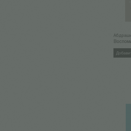
Абдраши
Воспом
Добавит