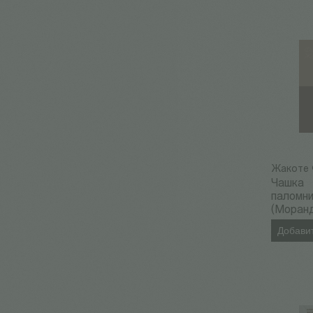
Жакоте 
Чашка
паломн
(Моран
Добавит