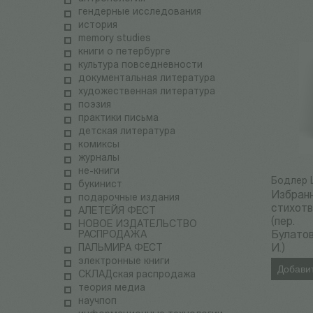
гендерные исследования
история
memory studies
книги о петербурге
культура повседневности
документальная литература
художественная литература
поэзия
практики письма
детская литература
комиксы
журналы
не-книги
Бодлер 
букинист
Избран
подарочные издания
стихот
АЛЕТЕЙЯ ФЕСТ
(пер.
НОВОЕ ИЗДАТЕЛЬСТВО
РАСПРОДАЖА
Булато
ПАЛЬМИРА ФЕСТ
И.)
электронные книги
Добавит
СКЛАДская распродажа
теория медиа
научпоп