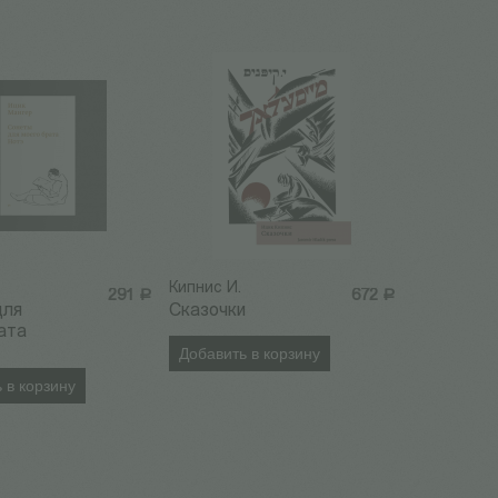
Кипнис И.
291
Р
672
Р
для
Сказочки
ата
Добавить в корзину
 в корзину