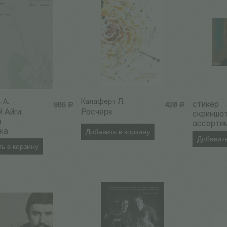
 А.
Калаферт Л.
cтикер
986
Р
420
Р
й Айги.
Росчерк
скриншот
а
ассорти
ка
Добавить в корзину
Добавить
ь в корзину