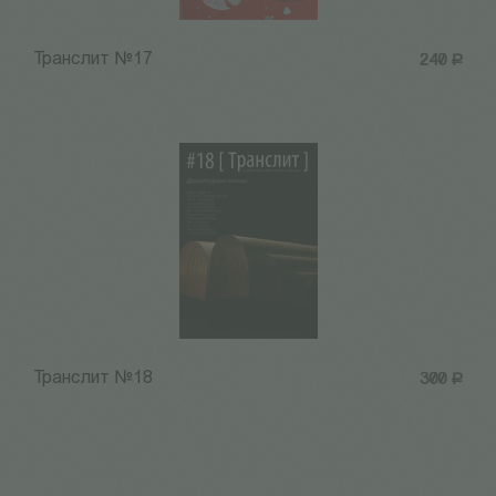
Транслит №17
240
Р
Транслит №18
300
Р