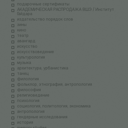
подарочные сертификаты
АКАДЕМИЧЕСКАЯ РАСПРОДАЖА ВШЭ / Институт
Гайдара
издательство порядок слов
зины
кино
театр
авангард
искусство
искусствоведение
культурология
музыка
архитектура, урбанистика
танец
филология
фольклор, этнография, антропология
философия
религиоведение
психология
социология, политология, экономика
антропология
гендерные исследования
история