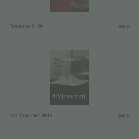
Транслит №20
300
Р
18+ Транслит №19
300
Р