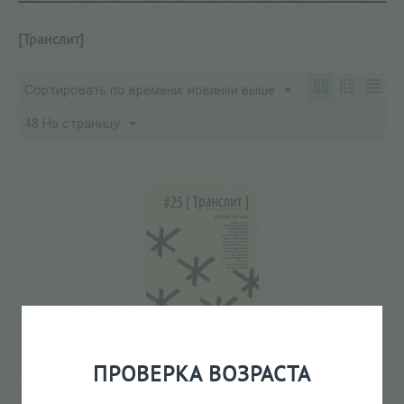
[Транслит]
Сортировать по времени: новинки выше
48 На страницу
ПРОВЕРКА ВОЗРАСТА
Транслит №25
450
Р