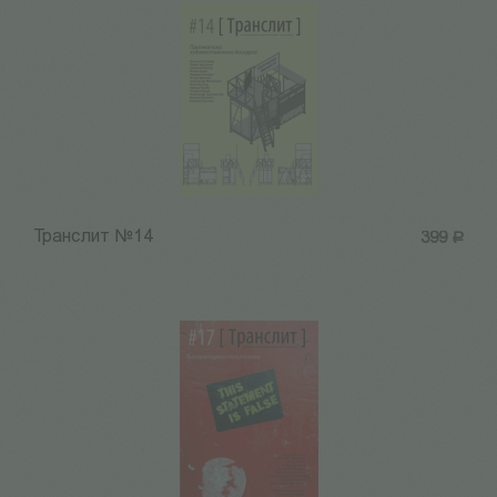
Транслит №14
399
Р