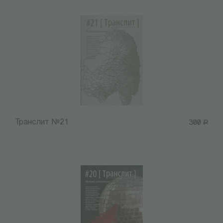
Транслит №21
300
Р