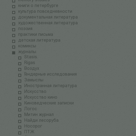
memory studies
книги о петербурге
культура повседневности
документальная литература
художественная литература
поэзия
практики письма
детская литература
комиксы
журналы
Stasis.
Rigas
Воздух
Гендерные исследования
Замыслы
Иностранная литература
Искусство
Искусство кино
Киноведческие записки
Логос
Митин журнал
Найди лесоруба
Носорог
ПТЖ