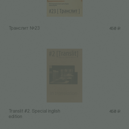
Транслит №23
450
Р
Translit #2. Special inglish
450
Р
edition