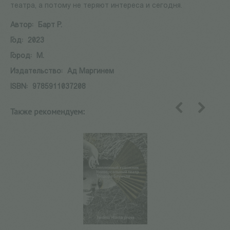
театра, а потому не теряют интереса и сегодня.
Автор:
Барт Р.
Год:
2023
Город:
М.
Издательство:
Ад Маргинем
ISBN:
9785911037208
Также рекомендуем:
назад
вперед