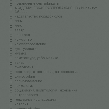
подарочные сертификаты
АКАДЕМИЧЕСКАЯ РАСПРОДАЖА ВШЭ / Институт
Гайдара
издательство порядок слов
зины
кино
театр
авангард
искусство
искусствоведение
культурология
музыка
архитектура, урбанистика
танец
филология
фольклор, этнография, антропология
философия
религиоведение
психология
социология, политология, экономика
антропология
гендерные исследования
история