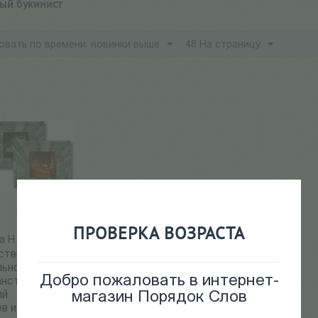
ный букинист
овать по времени: новинки выше
48 На страницу
ПРОВЕРКА ВОЗРАСТА
а Н.
3 850
Р
ствие в
льном
Добро пожаловать в интернет-
нстве.
магазин Порядок Слов
ий
в и