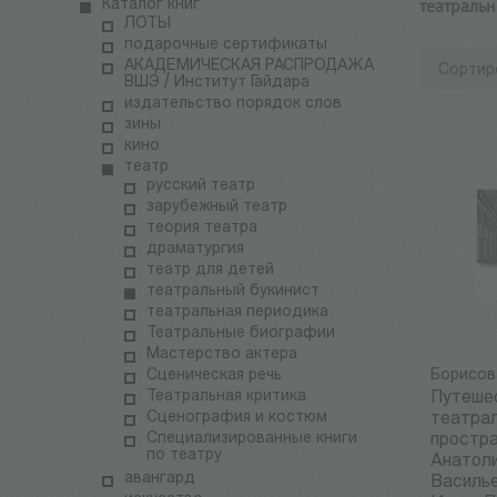
театраль
Каталог книг
ЛОТЫ
подарочные сертификаты
АКАДЕМИЧЕСКАЯ РАСПРОДАЖА
Сортир
ВШЭ / Институт Гайдара
издательство порядок слов
зины
кино
театр
русский театр
зарубежный театр
теория театра
драматургия
театр для детей
театральный букинист
театральная периодика
Театральные биографии
Мастерство актера
Сценическая речь
Борисов
Театральная критика
Путеше
Сценография и костюм
театра
Специализированные книги
простра
по театру
Анатол
авангард
Василье