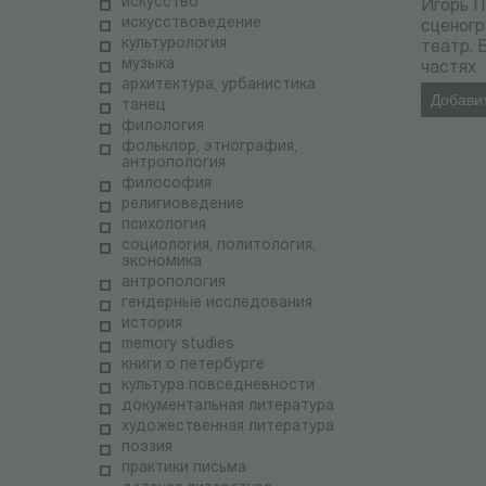
искусство
Игорь П
искусствоведение
сценогр
культурология
театр. 
музыка
частях
архитектура, урбанистика
Добавит
танец
филология
фольклор, этнография,
антропология
философия
религиоведение
психология
социология, политология,
экономика
антропология
гендерные исследования
история
memory studies
книги о петербурге
культура повседневности
документальная литература
художественная литература
поэзия
практики письма