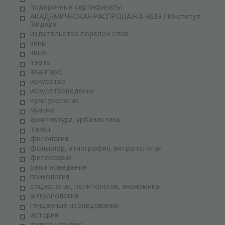
подарочные сертификаты
АКАДЕМИЧЕСКАЯ РАСПРОДАЖА ВШЭ / Институт
Гайдара
издательство порядок слов
зины
кино
театр
авангард
искусство
искусствоведение
культурология
музыка
архитектура, урбанистика
танец
филология
фольклор, этнография, антропология
философия
религиоведение
психология
социология, политология, экономика
антропология
гендерные исследования
история