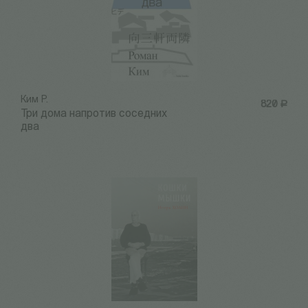
Ким Р.
820
Р
Три дома напротив соседних
два