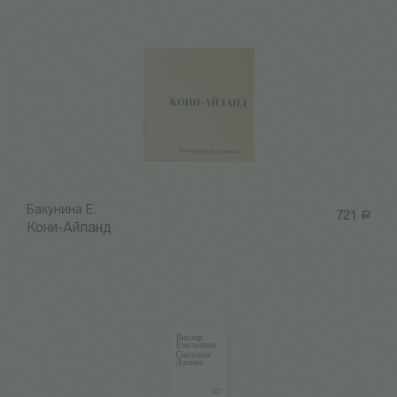
Бакунина Е.
721
Р
Кони-Айланд