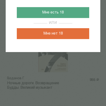
Мамлеев Ю.
493
Р
Шатуны (мягк. обложка)
Мне есть 18
ИЛИ
Мне нет 18
Газданов Г.
955
Р
Ночные дороги. Возвращение
Будды. Великий музыкант