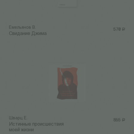
Емельянов В.
570
Р
Свидание Джима
Шварц Е.
855
Р
Истинные происшествия
моей жизни