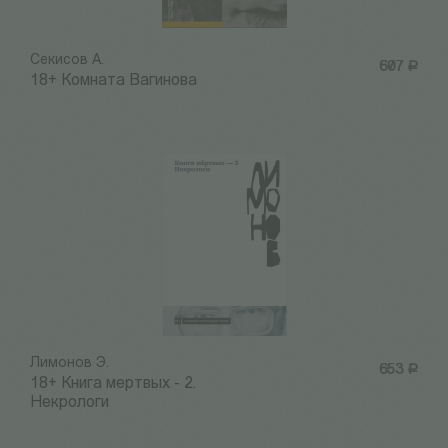
Секисов А.
607
Р
18+ Комната Вагинова
Лимонов Э.
653
Р
18+ Книга мертвых - 2.
Некрологи