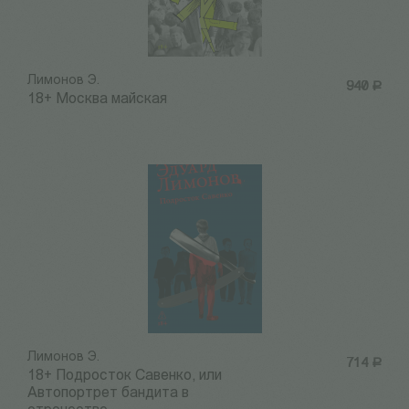
Лимонов Э.
940
Р
18+ Москва майская
Лимонов Э.
714
Р
18+ Подросток Савенко, или
Автопортрет бандита в