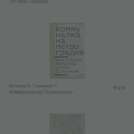
18+ Мой Лимонов
Вепрева А., Осминкин Р.
612
Р
Коммуналка на Петроградке