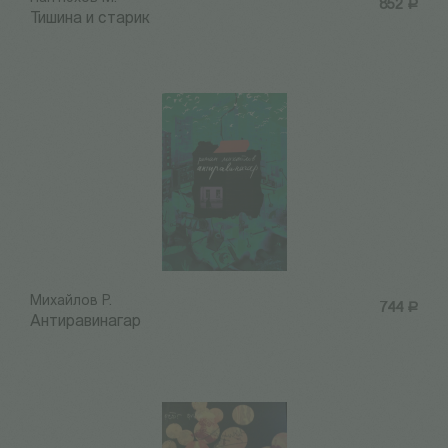
852
Р
Тишина и старик
Михайлов Р.
744
Р
Антиравинагар