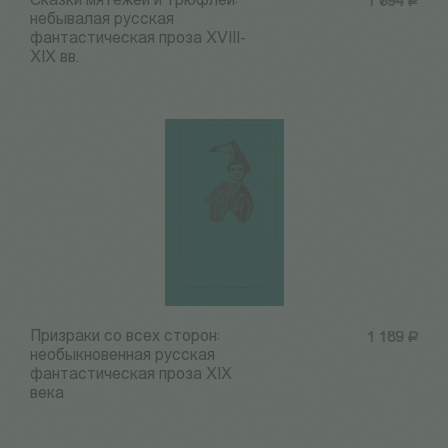
Сказки мятежей и трюфлей:
1 094
Р
небывалая русская
фантастическая проза ХVIII-
ХIХ вв.
Призраки со всех сторон:
1 189
Р
необыкновенная русская
фантастическая проза ХIХ
века