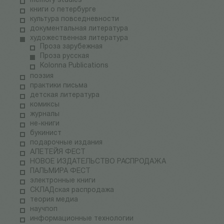
memory studies
книги о петербурге
культура повседневности
документальная литература
художественная литература
Проза зарубежная
Проза русская
Kolonna Publications
поэзия
практики письма
детская литература
комиксы
журналы
не-книги
букинист
подарочные издания
АЛЕТЕЙЯ ФЕСТ
НОВОЕ ИЗДАТЕЛЬСТВО РАСПРОДАЖА
ПАЛЬМИРА ФЕСТ
электронные книги
СКЛАДская распродажа
теория медиа
научпоп
информационные технологии