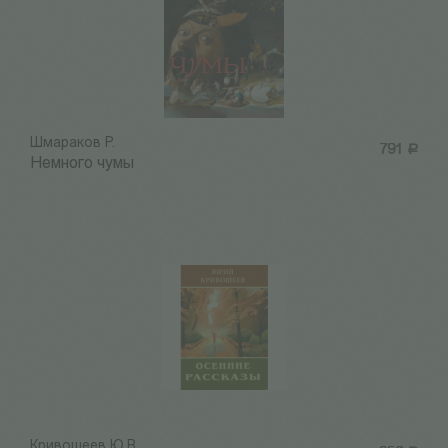
Шмараков Р.
791
Р
Немного чумы
Кривошеев Ю.В.