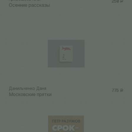
250
Р
Осенние рассказы
Данильченко Даня
775
Р
Московские прятки