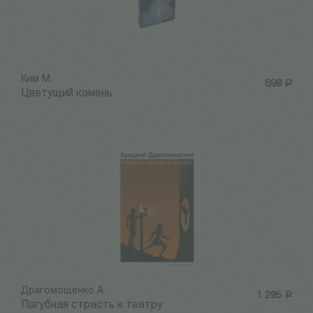
Ким М.
690
Р
Цветущий камень
Драгомощенко А.
1 205
Р
Пагубная страсть к театру