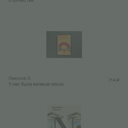
отрочестве
Лимонов Э.
714
Р
У нас была великая эпоха