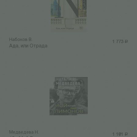
Набоков В.
1 773
Р
Ада, или Отрада
Медведева Н.
1 101
Р