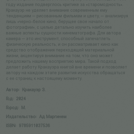
году издание подверглось критике за «старомодность».
Кракауэр не уделяет внимание современным ему
тенденциям — рисованным фильмам и цвету, — анализируя
лишь «черно-белое кино, берущее свое начало от
фотографии», с целью детально изучить наиболее
важные аспекты сущности кинематографа. Для автора
камера — это инструмент, способный запечатлеть
физическую реальность, и он рассматривает кино как
средство отображения переходящей материальной
жизни, акцентируя внимание на том, что оно может
предложить нашему восприятию мира. Такой подход
делает работу Кракауэра книгой вне времени и позволяет
автору на каждом этапе развития искусства обращаться
с ее страниц к настоящему моменту.
Автор:
Кракауэр З.
Год:
2024
Город:
М.
Издательство:
Ад Маргинем
ISBN:
9785911037536