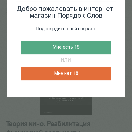
Добро пожаловать в интернет-
Главная
/
КАТАЛОГ КНИГ
/
кино
/
Теория кино.
Реабилитация физической реальности
магазин Порядок Слов
201
из
226
Подтвердите свой возраст
Мне есть 18
ИЛИ
Мне нет 18
Теория кино. Реабилитация