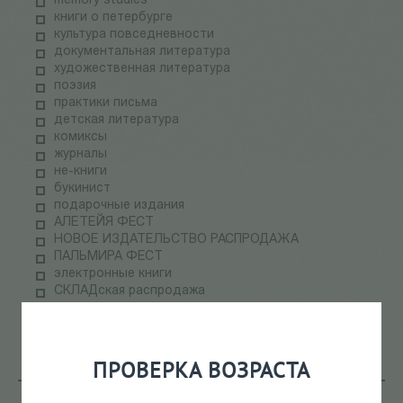
memory studies
книги о петербурге
культура повседневности
документальная литература
художественная литература
поэзия
практики письма
детская литература
комиксы
журналы
не-книги
букинист
подарочные издания
АЛЕТЕЙЯ ФЕСТ
НОВОЕ ИЗДАТЕЛЬСТВО РАСПРОДАЖА
ПАЛЬМИРА ФЕСТ
электронные книги
СКЛАДская распродажа
теория медиа
научпоп
информационные технологии
ПРОВЕРКА ВОЗРАСТА