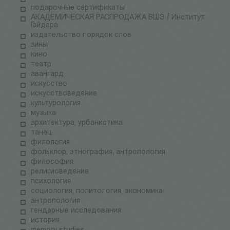
подарочные сертификаты
АКАДЕМИЧЕСКАЯ РАСПРОДАЖА ВШЭ / Институт
Гайдара
издательство порядок слов
зины
кино
театр
авангард
искусство
искусствоведение
культурология
музыка
архитектура, урбанистика
танец
филология
фольклор, этнография, антропология
философия
религиоведение
психология
социология, политология, экономика
антропология
гендерные исследования
история