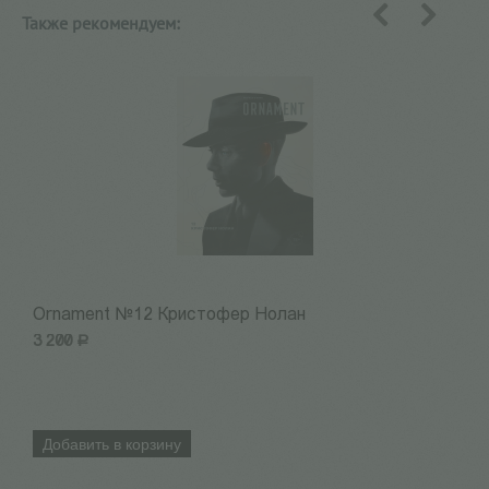
Также рекомендуем:
назад
вперед
Ornament №12 Кристофер Нолан
1
3 200
Р
3
Добавить в корзину