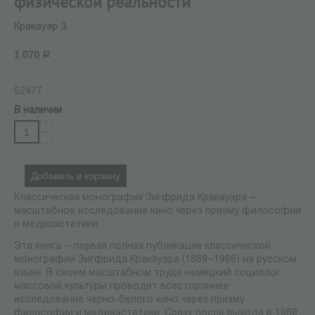
физической реальности
Кракауэр З.
1 070
Р
52477
В наличии
+
−
Добавить в корзину
Классическая монография Зигфрида Кракауэра —
масштабное исследование кино через призму философии
и медиаэстетики.
Эта книга — первая полная публикация классической
монографии Зигфрида Кракауэра (1889–1966) на русском
языке. В своем масштабном труде немецкий социолог
массовой культуры проводит всестороннее
исследование черно-белого кино через призму
философии и медиаэстетики. Сразу после выхода в 1960