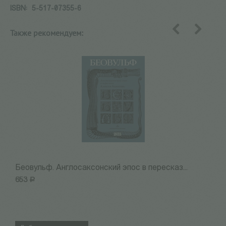
ISBN:
5-517-07355-6
Также рекомендуем:
назад
вперед
Беовульф. Англосаксонский эпос в пересказ...
Н
653
Р
7