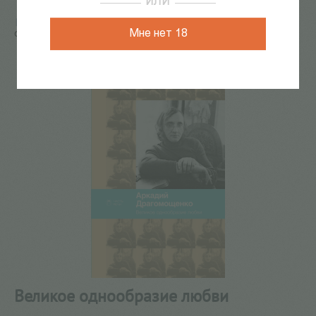
ИЛИ
Главная
/
КАТАЛОГ КНИГ
/
поэзия
/
Великое
Мне нет 18
однообразие любви
116
из
553
Великое однообразие любви