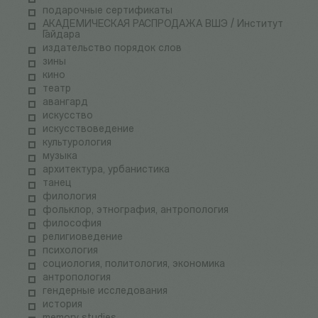
подарочные сертификаты
АКАДЕМИЧЕСКАЯ РАСПРОДАЖА ВШЭ / Институт
Гайдара
издательство порядок слов
зины
кино
театр
авангард
искусство
искусствоведение
культурология
музыка
архитектура, урбанистика
танец
филология
фольклор, этнография, антропология
философия
религиоведение
психология
социология, политология, экономика
антропология
гендерные исследования
история