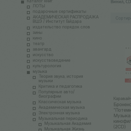
Винил, CD
Каталог книг
ЛОТЫ
подарочные сертификаты
АКАДЕМИЧЕСКАЯ РАСПРОДАЖА
Сортир
ВШЭ / Институт Гайдара
издательство порядок слов
зины
кино
театр
авангард
искусство
искусствоведение
культурология
музыка
Теория звука, история
музыки
Критика и педагогика
Популярные авто/
биографии
Каравайч
Классическая музыка
Бронен
Академическая музыка
"Потемк
Электронная музыка
Музыка
Музыкальная периодика
кинофи
Музыкальная Академия
(2CD)
Музыкальная Жизнь