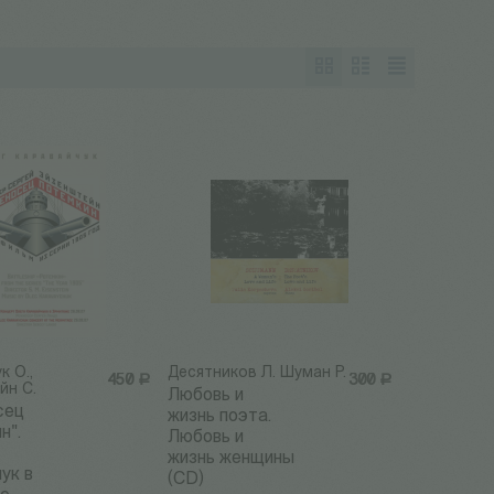
к О.,
Десятников Л. Шуман Р.
450
Р
300
Р
йн С.
Любовь и
сец
жизнь поэта.
н".
Любовь и
жизнь женщины
ук в
(CD)