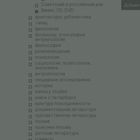
Советский и российский рок
Добавит
Винил, CD, DVD
архитектура, урбанистика
танец
филология
фольклор, этнография,
антропология
философия
религиоведение
психология
социология, политология,
экономика
антропология
гендерные исследования
история
memory studies
книги о петербурге
культура повседневности
документальная литература
художественная литература
поэзия
практики письма
детская литература
комиксы