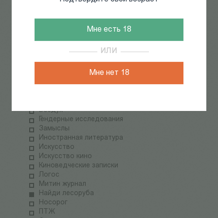
memory studies
книги о петербурге
культура повседневности
документальная литература
Мне есть 18
художественная литература
поэзия
ИЛИ
практики письма
детская литература
Мне нет 18
комиксы
журналы
Stasis.
Rigas
Воздух
Гендерные исследования
Замыслы
Иностранная литература
Искусство
Искусство кино
Киноведческие записки
Логос
Митин журнал
Найди лесоруба
Носорог
ПТЖ