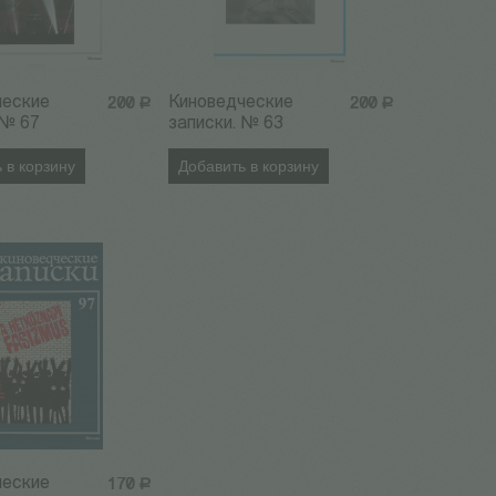
ческие
Киноведческие
200
Р
200
Р
 № 67
записки. № 63
 в корзину
Добавить в корзину
ческие
170
Р