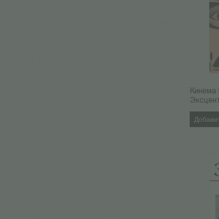
Кинема
Эксцен
Добавит