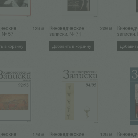
дческие
Киноведческие
Киновед
128
Р
200
Р
. № 57
записки. № 71
записки.
ь в корзину
Добавить в корзину
Добавить
дческие
Киноведческие
Киновед
170
Р
128
Р