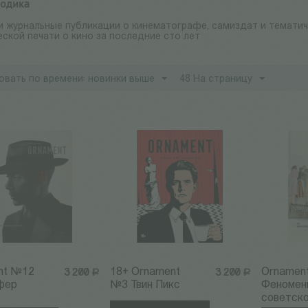
одика
и журнальные публикации о кинематографе, самиздат и тематич
ской печати о кино за последние сто лет
овать по времени: новинки выше
48 На страницу
nt №12
18+ Ornament
Ornamen
3 200
Р
3 200
Р
фер
№3 Твин Пикс
Феномен
советск