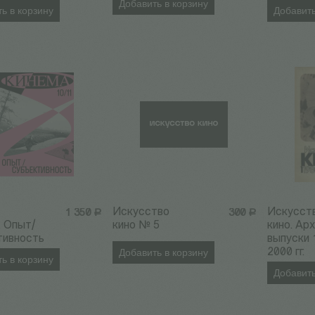
Добавить в корзину
ь в корзину
Добавить
Искусство
Искусст
1 350
Р
300
Р
 Опыт/
кино № 5
кино. Ар
тивность
выпуски 
Добавить в корзину
2000 гг.
ь в корзину
Добавить