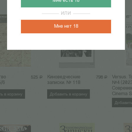
Мне есть 18
ИЛИ
Мне нет 18
тво
Киноведческие
Versus. Т
525
Р
798
Р
5/6
записки. № 118
№4 (2023
Совреме
ь в корзину
Добавить в корзину
Cinema S
Добавить