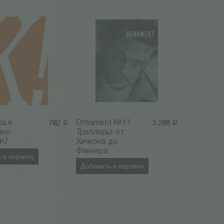
ка и
Ornament №11.
702
Р
3 200
Р
ино.
Триллеры: от
№7
Хичкока до
Финчера
 в корзину
Добавить в корзину