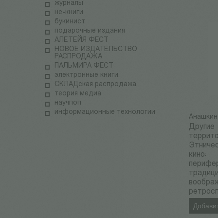
журналы
не-книги
букинист
подарочные издания
АЛЕТЕЙЯ ФЕСТ
НОВОЕ ИЗДАТЕЛЬСТВО
РАСПРОДАЖА
ПАЛЬМИРА ФЕСТ
электронные книги
СКЛАДская распродажа
теория медиа
научпоп
информационные технологии
Анашкин
Другие
террито
Этниче
кино:
перифе
традици
вообра
ретрос
Добавит