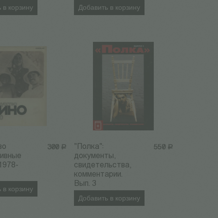
 в корзину
Добавить в корзину
во
"Полка":
300
Р
550
Р
хивные
документы,
1978-
свидетельства,
комментарии.
Вып. 3
 в корзину
Добавить в корзину