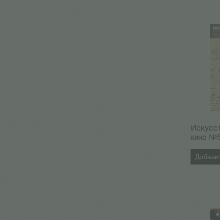
Искусс
кино №
Добавит