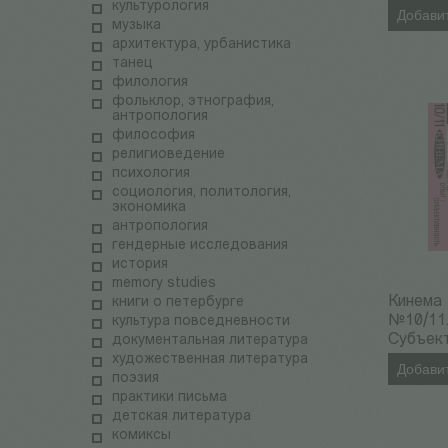
культурология
Добавит
музыка
архитектура, урбанистика
танец
филология
фольклор, этнография,
антропология
философия
религиоведение
психология
социология, политология,
экономика
антропология
гендерные исследования
история
memory studies
Кинема
книги о петербурге
№10/11.
культура повседневности
Субъек
документальная литература
художественная литература
Добавит
поэзия
практики письма
детская литература
комиксы