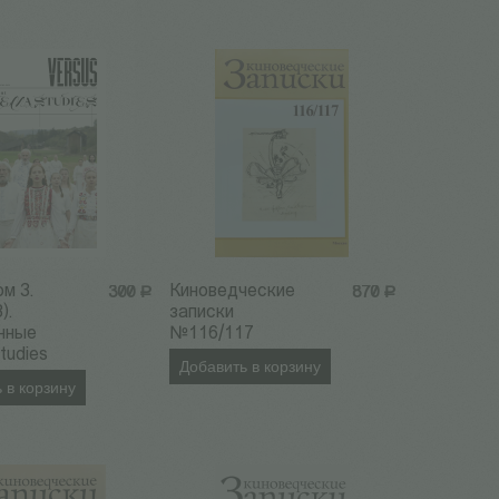
ом 3.
Киноведческие
300
Р
870
Р
).
записки
нные
№116/117
tudies
Добавить в корзину
 в корзину