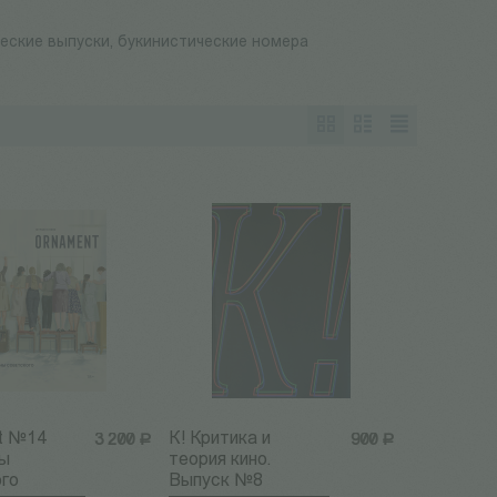
еские выпуски, букинистические номера
t №14
К! Критика и
3 200
Р
900
Р
ы
теория кино.
ого
Выпуск №8