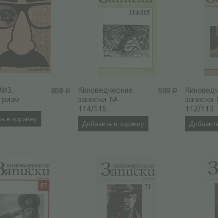
 №3.
Киноведческие
Киновед
650
Р
599
Р
тризм
записки. №
записки.
114/115
112/113
ь в корзину
Добавить в корзину
Добавить