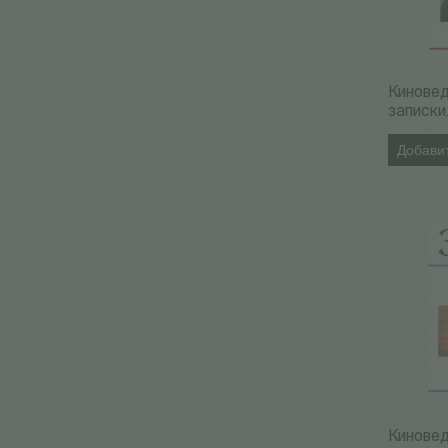
Кинове
записки
Добавит
Кинове