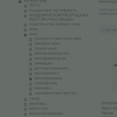
кинопери
Каталог книг
ЛОТЫ
газетные 
подарочные сертификаты
периодиче
АКАДЕМИЧЕСКАЯ РАСПРОДАЖА
ВШЭ / Институт Гайдара
издательство порядок слов
зины
Сортир
кино
русское и советское кино
мировое кино
теория кино
кинопроизводство
кинодраматургия
анимация
детские кинокниги
кинобукинист
кинопериодика
cinemabooks
киномерч
сценарное мастерство
театр
Orname
авангард
Кристо
искусство
Нолан
искусствоведение