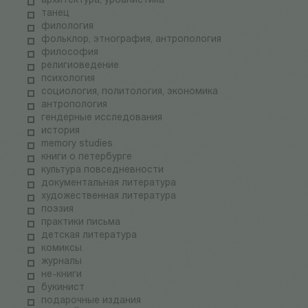
архитектура, урбанистика
танец
филология
фольклор, этнография, антропология
философия
религиоведение
психология
социология, политология, экономика
антропология
гендерные исследования
история
memory studies
книги о петербурге
культура повседневности
документальная литература
художественная литература
поэзия
практики письма
детская литература
комиксы
журналы
не-книги
букинист
подарочные издания