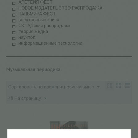
АЛЕТЕЙЯ ФЕСТ
НОВОЕ ИЗДАТЕЛЬСТВО РАСПРОДАЖА
ПАЛЬМИРА ФЕСТ
электронные книги
СКЛАДская распродажа
теория медиа
научпоп
информационные технологии
Музыкальная периодика
Сортировать по времени: новинки выше
48 На страницу