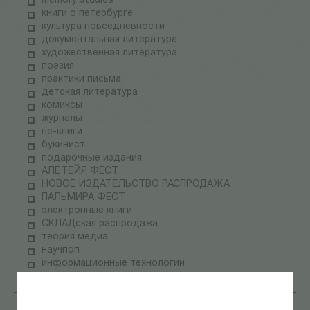
memory studies
книги о петербурге
культура повседневности
документальная литература
художественная литература
поэзия
практики письма
детская литература
комиксы
журналы
не-книги
букинист
подарочные издания
АЛЕТЕЙЯ ФЕСТ
НОВОЕ ИЗДАТЕЛЬСТВО РАСПРОДАЖА
ПАЛЬМИРА ФЕСТ
электронные книги
СКЛАДская распродажа
теория медиа
научпоп
информационные технологии