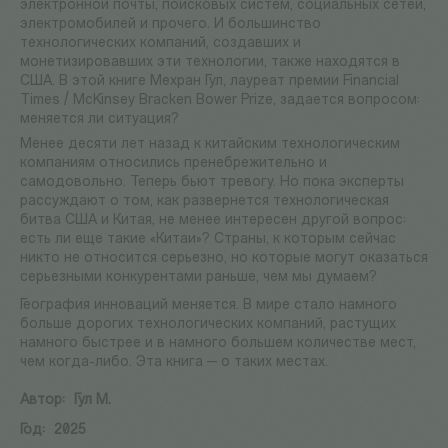
электронной почты, поисковых систем, социальных сетей,
электромобилей и прочего. И большинство
технологических компаний, создавших и
монетизировавших эти технологии, также находятся в
США. В этой книге Мехран Гул, лауреат премии Financial
Times / McKinsey Bracken Bower Prize, задается вопросом:
меняется ли ситуация?
Менее десяти лет назад к китайским технологическим
компаниям относились пренебрежительно и
самодовольно. Теперь бьют тревогу. Но пока эксперты
рассуждают о том, как развернется технологическая
битва США и Китая, не менее интересен другой вопрос:
есть ли еще такие «Китаи»? Страны, к которым сейчас
никто не относится серьезно, но которые могут оказаться
серьезными конкурентами раньше, чем мы думаем?
География инноваций меняется. В мире стало намного
больше дорогих технологических компаний, растущих
намного быстрее и в намного большем количестве мест,
чем когда-либо. Эта книга — о таких местах.
Автор:
Гул М.
Год:
2025