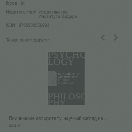
Город:
М.
Издательство:
Издательство
Института Гайдара
ISBN:
9785932556993
Также рекомендуем:
назад
вперед
Подчинение авторитету: научный взгляд на ...
А
523
Р
1