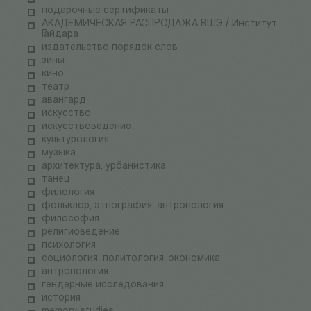
подарочные сертификаты
АКАДЕМИЧЕСКАЯ РАСПРОДАЖА ВШЭ / Институт
Гайдара
издательство порядок слов
зины
кино
театр
авангард
искусство
искусствоведение
культурология
музыка
архитектура, урбанистика
танец
филология
фольклор, этнография, антропология
философия
религиоведение
психология
социология, политология, экономика
антропология
гендерные исследования
история