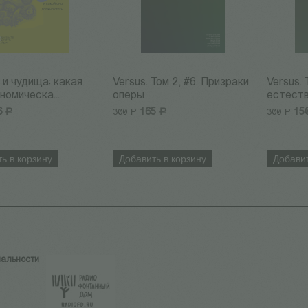
 и чудища: какая
Versus. Том 2, #6. Призраки
Versus. 
номическа...
оперы
естеств
6
Р
165
Р
15
300
300
Р
Р
ь в корзину
Добавить в корзину
Добавит
альности