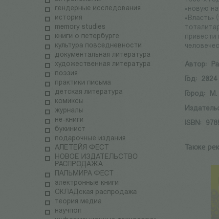
гендерные исследования
«новую на
история
«Власть» 
memory studies
тоталитар
книги о петербурге
привести 
культура повседневности
человечес
документальная литература
художественная литература
Автор:
Ра
поэзия
Год:
2024
практики письма
детская литература
Город:
М.
комиксы
Издатель
журналы
не-книги
ISBN:
978
букинист
подарочные издания
Также ре
АЛЕТЕЙЯ ФЕСТ
НОВОЕ ИЗДАТЕЛЬСТВО
РАСПРОДАЖА
ПАЛЬМИРА ФЕСТ
электронные книги
СКЛАДская распродажа
теория медиа
научпоп