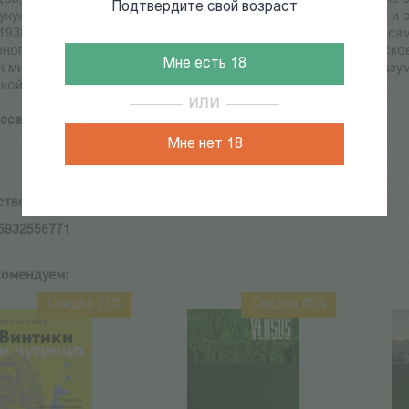
Подтвердите свой возраст
уку», чтобы осмыслить травмирующие события того времени и об
(1938), замечательная книга, которую Рассел считал одной из с
ного стремления к господству, он показывает, как политическ
Мне есть 18
к миру. Его книга – это страстный призыв к независимости раз
кой жизни.
ИЛИ
ссел Б.
Мне нет 18
ство:
Издательство Института Гайдара
5932556771
комендуем:
Скидка 23%
Скидка 45%