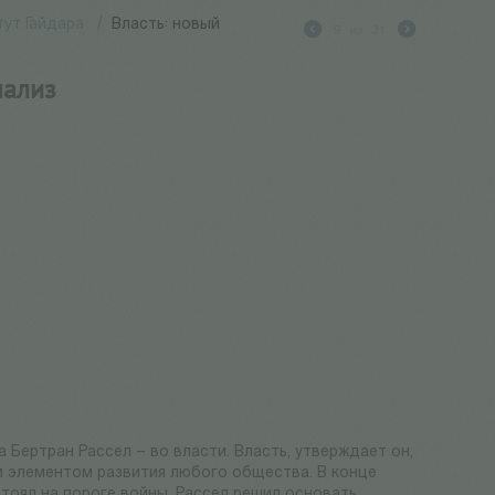
ут Гайдара
/
Власть: новый
9
из
31
нализ
а Бертран Рассел – во власти. Власть, утверждает он,
им элементом развития любого общества. В конце
стоял на пороге войны, Рассел решил основать