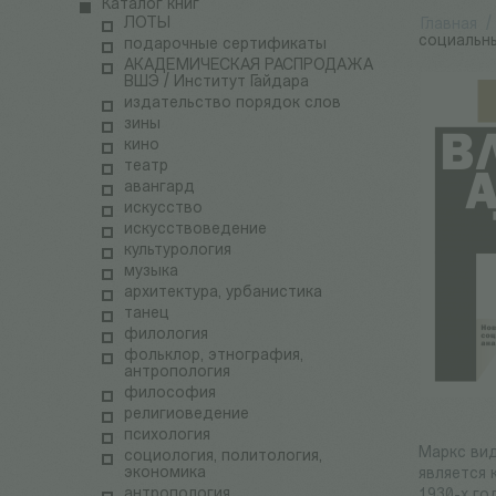
Каталог книг
ЛОТЫ
Главная
/
социальн
подарочные сертификаты
АКАДЕМИЧЕСКАЯ РАСПРОДАЖА
ВШЭ / Институт Гайдара
издательство порядок слов
зины
кино
театр
авангард
искусство
искусствоведение
культурология
музыка
архитектура, урбанистика
танец
филология
фольклор, этнография,
антропология
философия
религиоведение
психология
Маркс вид
социология, политология,
экономика
является 
антропология
1930-х го