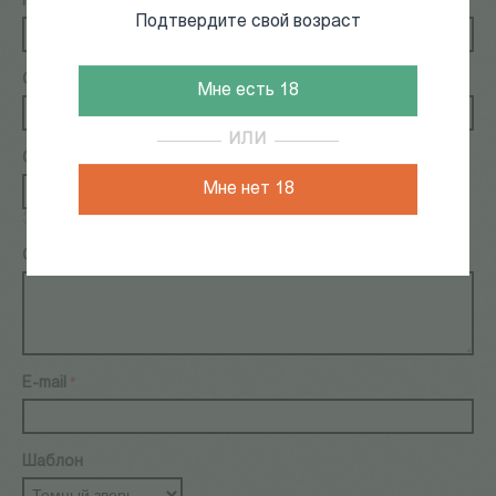
Кому
Подтвердите свой возраст
От кого
Мне есть 18
ИЛИ
Сумма
Мне нет 18
Р
Значение должно быть от
1 000
до
10 000
Р
Р
Сообщение (максимум 200 символов)
E-mail
Шаблон