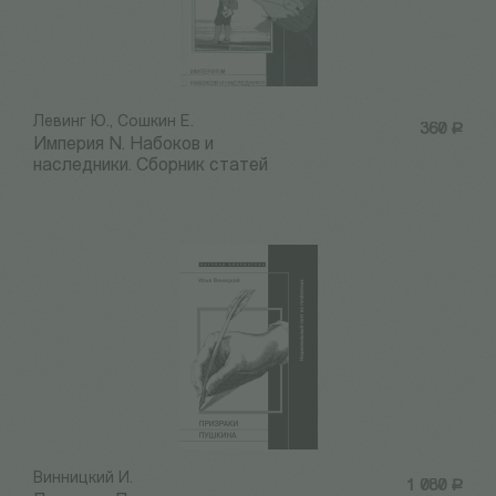
Левинг Ю., Сошкин Е.
360
Р
Империя N. Набоков и
наследники. Сборник статей
Винницкий И.
1 080
Р