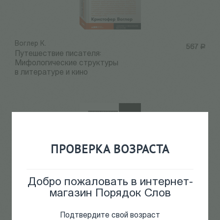
Воглер К.
567
Р
Путешествие писателя:
Мифологические структуры
в литературе и кино
ПРОВЕРКА ВОЗРАСТА
Добро пожаловать в интернет-
магазин Порядок Слов
Вайсбанд Э.
1 275
Р
Подтвердите свой возраст
Умеренный полюс