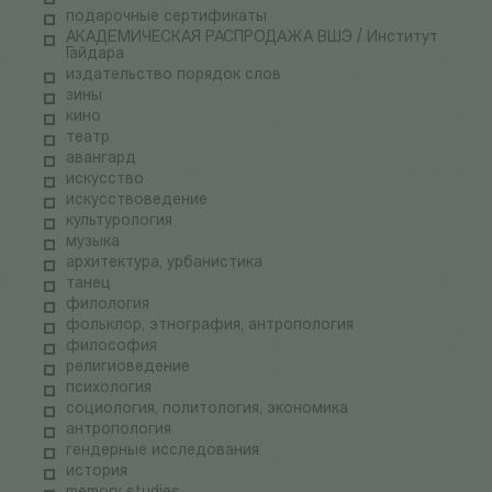
подарочные сертификаты
АКАДЕМИЧЕСКАЯ РАСПРОДАЖА ВШЭ / Институт
Гайдара
издательство порядок слов
зины
кино
театр
авангард
искусство
искусствоведение
культурология
музыка
архитектура, урбанистика
танец
филология
фольклор, этнография, антропология
философия
религиоведение
психология
социология, политология, экономика
антропология
гендерные исследования
история