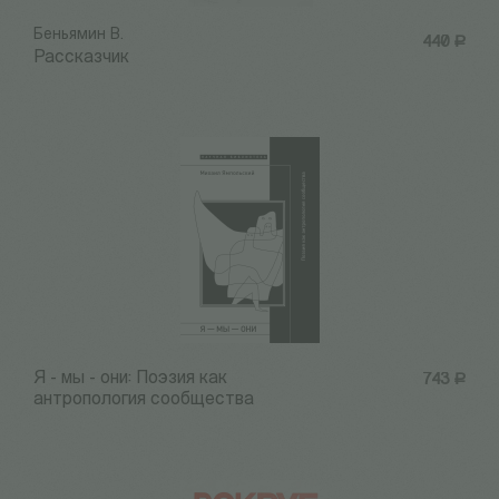
Беньямин В.
440
Р
Рассказчик
Я - мы - они: Поэзия как
743
Р
антропология сообщества