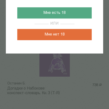
модернизма: Комплекс
Орфея и translatio studii в
творчестве В. Ходасевича и
Мне есть 18
О. Манде
ИЛИ
Мне нет 18
Останин Б.
738
Р
Догадки о Набокове:
конспект-словарь. Кн. 3 (Т-Я)