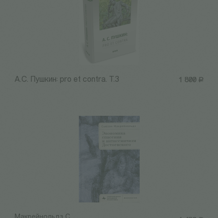
А.С. Пушкин: pro et contra. Т.3
1 800
Р
Макрейнольдз С.