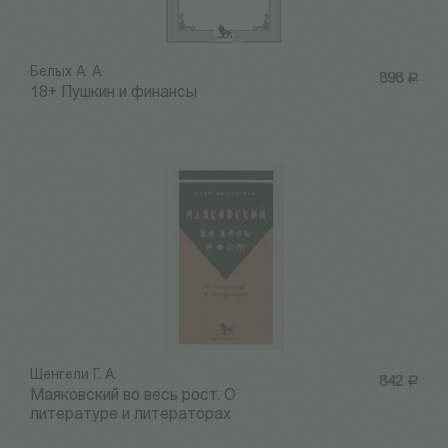
Белых А. А.
898
Р
18+ Пушкин и финансы
Шенгели Г. А.
842
Р
Маяковский во весь рост. О
литературе и литераторах