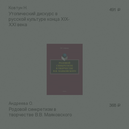
Ковтун Н.
491
Р
Утопический дискурс в
русской культуре конца XIX-
XXI века
Андреева О.
368
Р
Родовой синкретизм в
творчестве В.В. Маяковского