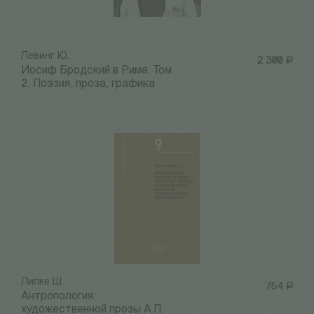
Левинг Ю.
2 300
Р
Иосиф Бродский в Риме. Том
2, Поэзия, проза, графика
Липке Ш.
754
Р
Антропология
художественной прозы А.П.