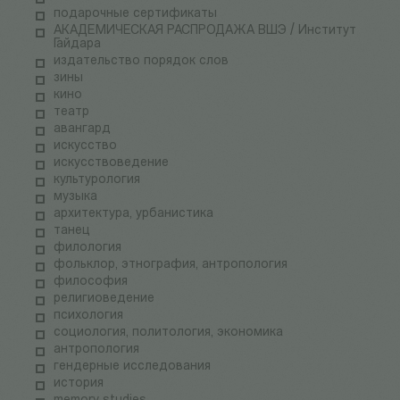
подарочные сертификаты
АКАДЕМИЧЕСКАЯ РАСПРОДАЖА ВШЭ / Институт
Гайдара
издательство порядок слов
зины
кино
театр
авангард
искусство
искусствоведение
культурология
музыка
архитектура, урбанистика
танец
филология
фольклор, этнография, антропология
философия
религиоведение
психология
социология, политология, экономика
антропология
гендерные исследования
история