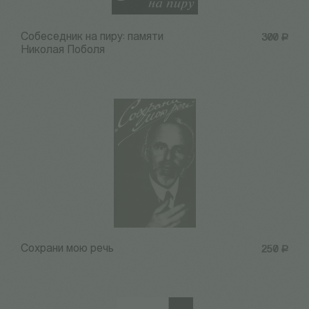
Собеседник на пиру: памяти
300
Р
Николая Поболя
Сохрани мою речь
250
Р