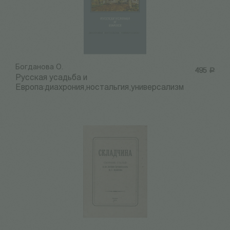
Богданова О.
495
Р
Русская усадьба и
Европа:диахрония,ностальгия,универсализм