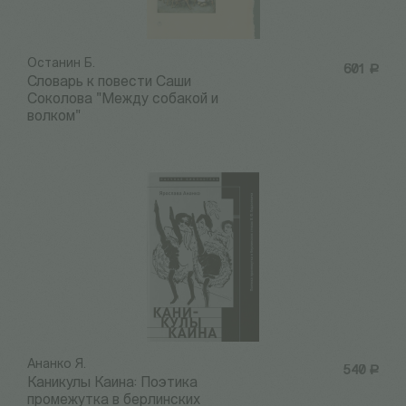
Останин Б.
601
Р
Словарь к повести Саши
Соколова "Между собакой и
волком"
Ананко Я.
540
Р
Каникулы Каина: Поэтика
промежутка в берлинских