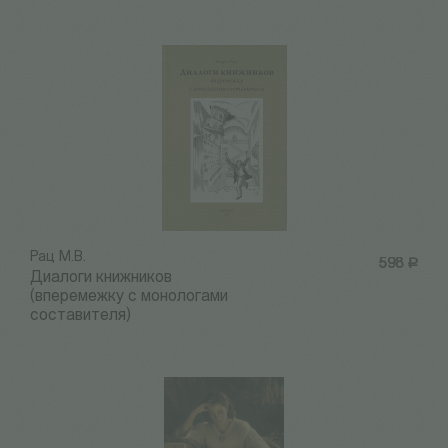
Рац М.В.
598
Р
Диалоги книжников
(вперемежку с монологами
составителя)