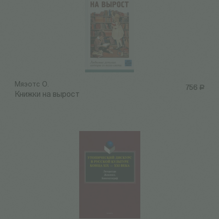
Мяэотс О.
756
Р
Книжки на вырост