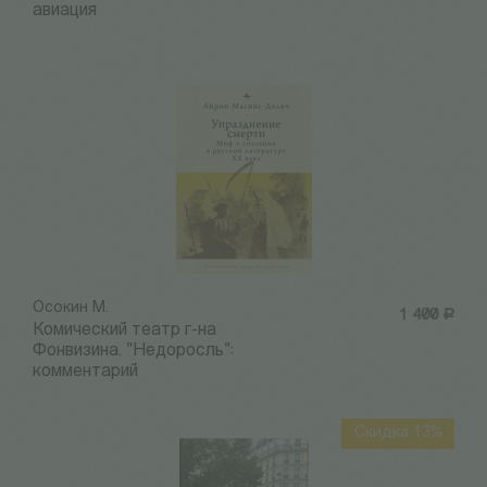
авиация
Осокин М.
1 400
Р
Комический театр г-на
Фонвизина. "Недоросль":
комментарий
Скидка 13%