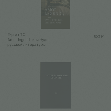
Тирген П.Х.
653
Р
Amor legendi, или Чудо
русской литературы