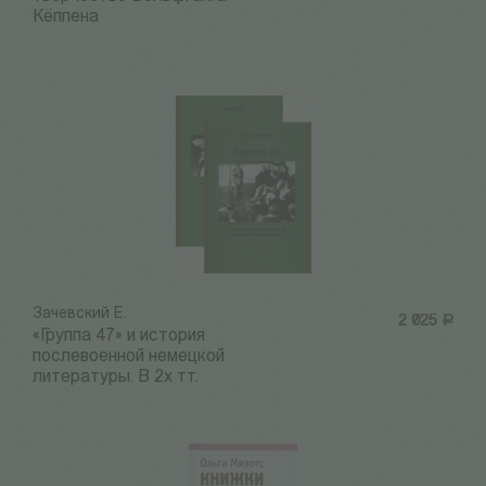
Кёппена
Зачевский Е.
2 025
Р
«Группа 47» и история
послевоенной немецкой
литературы. В 2х тт.