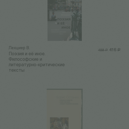
Лехциер В.
416
Р
480
Р
Поэзия и её иное.
Философские и
литературно-критические
тексты