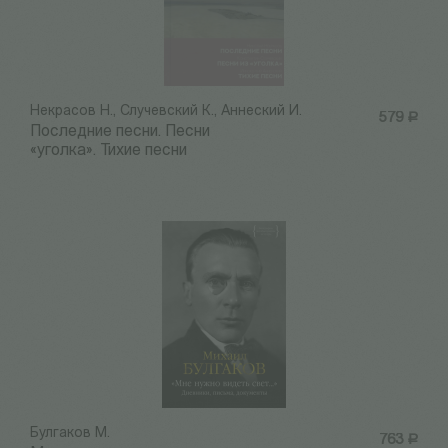
Некрасов Н., Случевский К., Аннеский И.
579
Р
Последние песни. Песни
«уголка». Тихие песни
Булгаков М.
763
Р