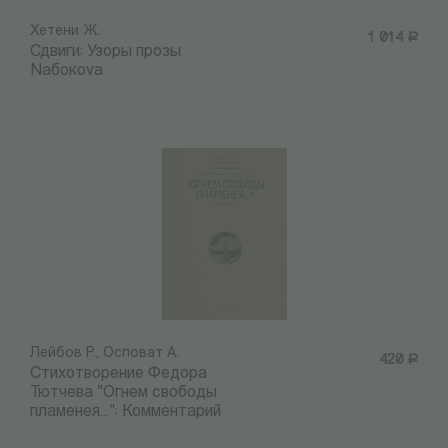
Хетени Ж.
1 014
Р
Сдвиги: Узоры прозы
Nабокоvа
Лейбов Р., Осповат А.
420
Р
Стихотворение Федора
Тютчева "Огнем свободы
пламенея...": Комментарий