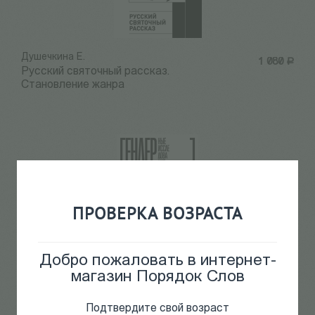
Душечкина Е.
1 080
Р
Русский святочный рассказ.
Становление жанра
ПРОВЕРКА ВОЗРАСТА
Добро пожаловать в интернет-
магазин Порядок Слов
Савкина И.
1 148
Р
Пути, перепутья и тупики
Подтвердите свой возраст
русской женской литературы