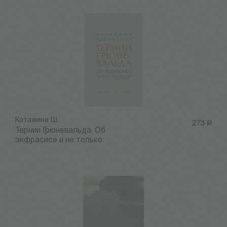
Катажина Ш.
273
Р
Тернии Грюневальда. Об
экфрасисе и не только