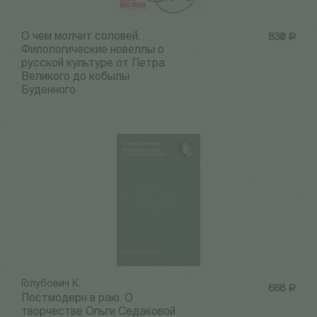
О чем молчит соловей.
830
Р
Филологические новеллы о
русской культуре от Петра
Великого до кобылы
Буденного
Голубович К.
668
Р
Постмодерн в раю. О
творчестве Ольги Седаковой