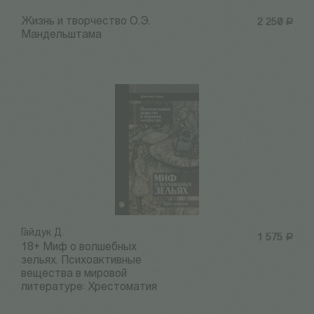
Жизнь и творчество О.Э.
2 250
Р
Мандельштама
Гайдук Д.
1 575
Р
18+ Миф о волшебных
зельях. Психоактивные
вещества в мировой
литературе: Хрестоматия