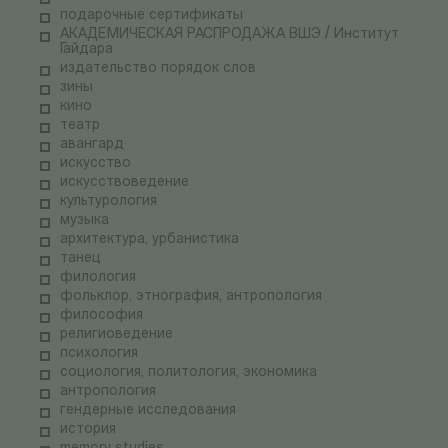
подарочные сертификаты
АКАДЕМИЧЕСКАЯ РАСПРОДАЖА ВШЭ / Институт
Гайдара
издательство порядок слов
зины
кино
театр
авангард
искусство
искусствоведение
культурология
музыка
архитектура, урбанистика
танец
филология
фольклор, этнография, антропология
философия
религиоведение
психология
социология, политология, экономика
антропология
гендерные исследования
история