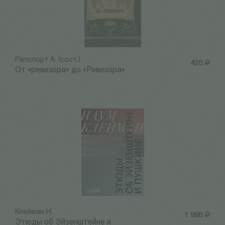
Рапопорт А. (сост.)
426
Р
От «ревизора» до «Ревизора»
Клейман Н.
1 996
Р
Этюды об Эйзенштейне и