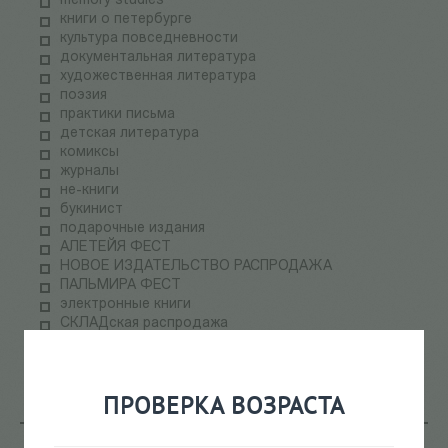
memory studies
книги о петербурге
культура повседневности
документальная литература
художественная литература
поэзия
практики письма
детская литература
комиксы
журналы
не-книги
букинист
подарочные издания
АЛЕТЕЙЯ ФЕСТ
НОВОЕ ИЗДАТЕЛЬСТВО РАСПРОДАЖА
ПАЛЬМИРА ФЕСТ
электронные книги
СКЛАДская распродажа
теория медиа
научпоп
информационные технологии
ПРОВЕРКА ВОЗРАСТА