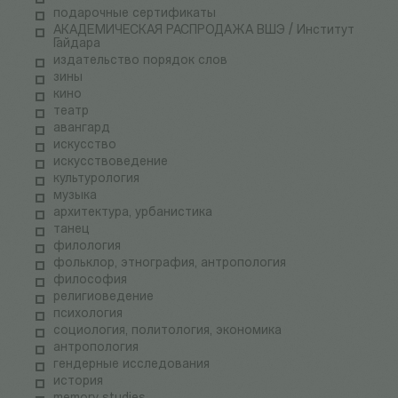
подарочные сертификаты
АКАДЕМИЧЕСКАЯ РАСПРОДАЖА ВШЭ / Институт
Гайдара
издательство порядок слов
зины
кино
театр
авангард
искусство
искусствоведение
культурология
музыка
архитектура, урбанистика
танец
филология
фольклор, этнография, антропология
философия
религиоведение
психология
социология, политология, экономика
антропология
гендерные исследования
история