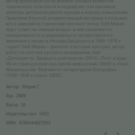
Автор фокусируется на анализе узловых моментов
творческого пути поэта и подвергает эти ключевые
эпизоды детальной реконструкции и новому осмыслению.
Привлекая богатый документальный материал и погружая
его в широкий исторический контекст эпохи, Глеб Морев
ищет ответ на главный вопрос: в чем заключается
неординарность и радикальность литературного и
жизненного проекта Иосифа Бродского в 1960–1970 х
годах? Глеб Морев — филолог и историк культуры, автор
работ по поэтике русского модернизма, книг
«Диссиденты: Двадцать разговоров» (2016), «Поэт и Царь:
Из истории русской культурной мифологии» (2020) и «Осип
Мандельштам: Фрагменты литературной биографии
(1920–1930 е годы)» (2022).
Автор:
Морев Г.
Год:
2026
Город:
М.
Издательство:
НЛО
ISBN:
9785444827833