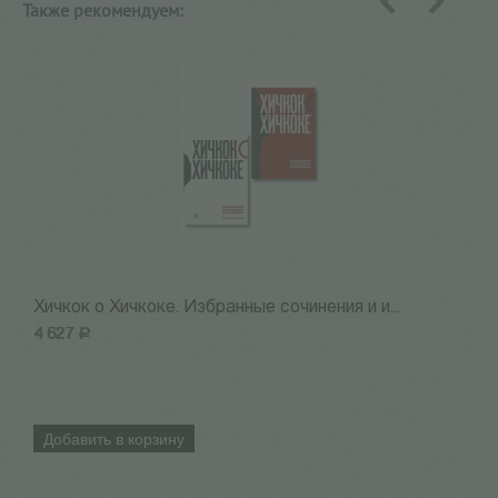
Также рекомендуем:
назад
вперед
Хичкок о Хичкоке. Избранные сочинения и и...
Х
4 627
Р
2
Добавить в корзину