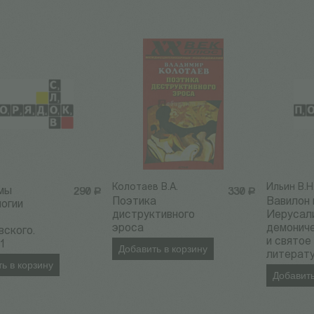
Колотаев В.А.
Ильин В.Н
мы
290
Р
330
Р
Поэтика
Вавилон 
огии
диструктивного
Иерусал
эроса
демонич
ского.
и святое
1
Добавить в корзину
литерат
ь в корзину
Добавить