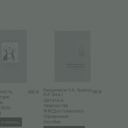
Кашурников Н.А., Кравчук
нность
432
Р
68
Р
И.А. (ред.)
туре,
Цитаты в
е,
творчестве
XVIII-
Ф.М.Достоевского:
в
Справочное
 в корзину
пособие