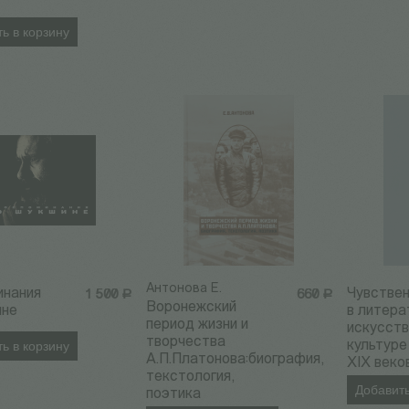
ь в корзину
Антонова Е.
инания
Чувстве
1 500
Р
660
Р
Воронежский
ине
в литера
период жизни и
искусств
творчества
ь в корзину
культуре 
А.П.Платонова:биография,
XIX веко
текстология,
Добавить
поэтика