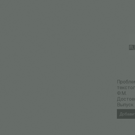
Пробле
текстол
Ф.М.
Достоев
Выпуск 
Добавит