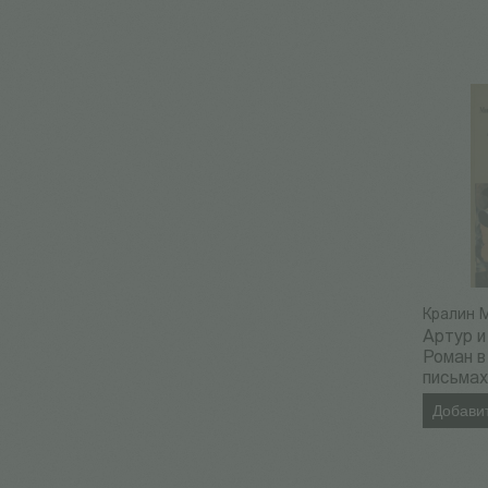
Кралин 
Артур и
Роман в
письма
Добавит