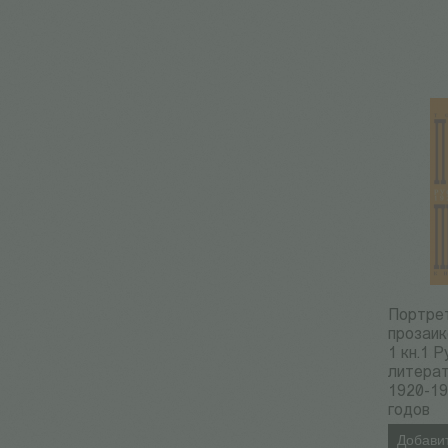
Портре
прозаик
1 кн.1 
литера
1920-19
годов
Добавит