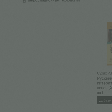
информационные технологии
Сухих И.
Русски
литера
канон (
вв.)
Добавит