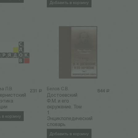
Добавить в корзину
а Л.В.
Белов С.В.
231
Р
844
Р
ернистский
Достоевский
оэтика
Ф.М. и его
ции
окружение. Том
1.
 в корзину
Энциклопедический
словарь
Добавить в корзину