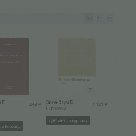
 Е.
Эйхенбаум Б.
240
Р
1 121
Р
О поэзии
Добавить в корзину
 в корзину