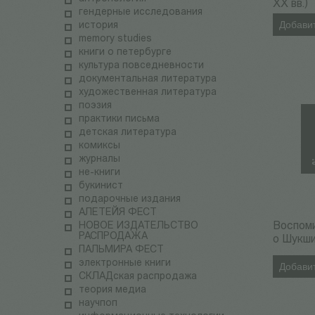
XX вв.)
гендерные исследования
Добавит
история
memory studies
книги о петербурге
культура повседневности
документальная литература
художественная литература
поэзия
практики письма
детская литература
комиксы
журналы
не-книги
букинист
подарочные издания
АЛЕТЕЙЯ ФЕСТ
НОВОЕ ИЗДАТЕЛЬСТВО
Воспом
РАСПРОДАЖА
о Шукш
ПАЛЬМИРА ФЕСТ
электронные книги
Добавит
СКЛАДская распродажа
теория медиа
научпоп