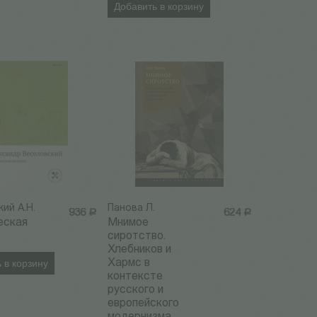
Добавить в корзину
ий А.Н.
Панова Л.
936
Р
624
Р
еская
Мнимое
сиротство.
Хлебников и
 в корзину
Хармс в
контексте
русского и
европейского