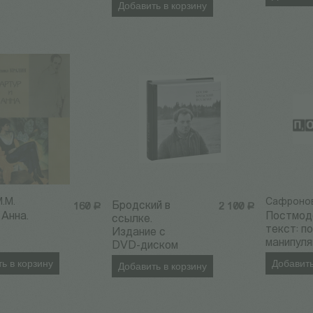
Добавить в корзину
М.М.
Сафронов
Бродский в
160
Р
2 100
Р
 Анна.
Постмод
ссылке.
текст: п
Издание с
х
манипуля
DVD-диском
ь в корзину
Добавить
Добавить в корзину