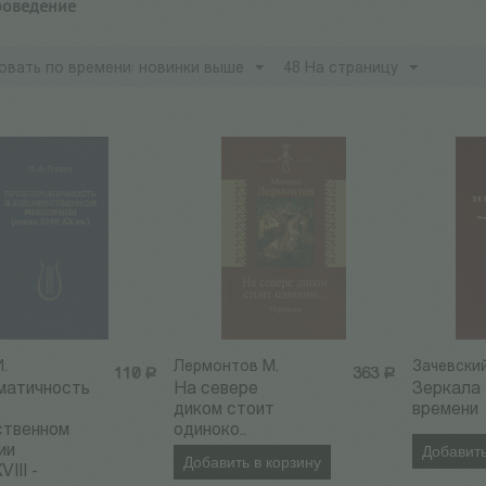
роведение
овать по времени: новинки выше
48 На страницу
И.
Лермонтов М.
Зачевский
110
Р
363
Р
матичность
На севере
Зеркала
диком стоит
времени
ственном
одиноко..
ии
Добавить
Добавить в корзину
VIII -