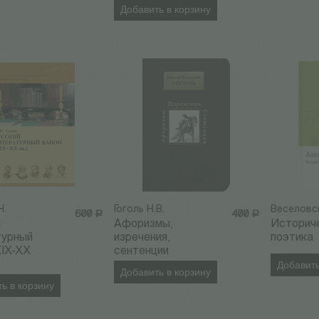
Добавить в корзину
Н.
Гоголь Н.В.
Веселовск
600
Р
400
Р
й
Афоризмы,
Историч
турный
изречения,
поэтика
XIX-XX
сентенции
Добавить
Добавить в корзину
ь в корзину