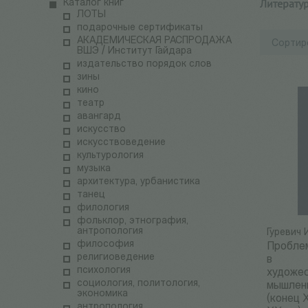
Литерату
Каталог книг
ЛОТЫ
подарочные сертификаты
АКАДЕМИЧЕСКАЯ РАСПРОДАЖА
Сортир
ВШЭ / Институт Гайдара
издательство порядок слов
зины
кино
театр
авангард
искусство
искусствоведение
культурология
музыка
архитектура, урбанистика
танец
филология
фольклор, этнография,
антропология
Гуревич 
философия
Пробле
религиоведение
в
психология
художе
социология, политология,
мышлен
экономика
(конец X
антропология