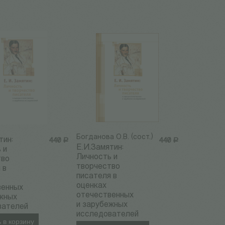
Богданова О.В. (сост.)
тин:
440
Р
440
Р
Е.И.Замятин:
 и
Личность и
тво
творчество
 в
писателя в
оценках
венных
отечественных
ежных
и зарубежных
вателей
исследователей
 в корзину