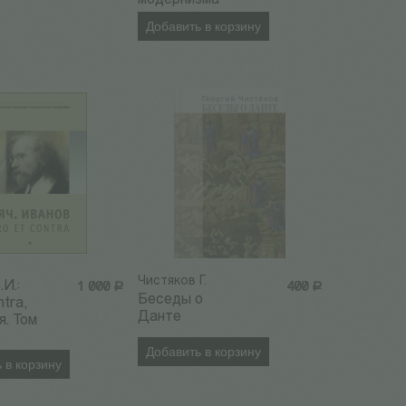
модернизма
Добавить в корзину
Чистяков Г.
И.:
1 000
Р
400
Р
Беседы о
ntra,
Данте
я. Том
Добавить в корзину
 в корзину