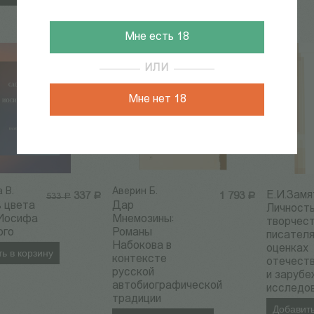
Мне есть 18
Скидка 37%
ИЛИ
Мне нет 18
 В.
Аверин Б.
Е.И.Замя
337
Р
1 793
Р
533
Р
 цвета
Дар
Личность
 Иосифа
Мнемозины:
творчес
ого
Романы
писателя
Набокова в
оценках
ь в корзину
контексте
отечест
русской
и заруб
автобиографической
исследо
традиции
Добавить