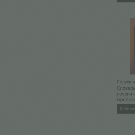
Полухина
Словарь
поэзии
Бродск
Добавит