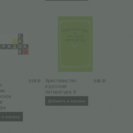
.
Христианство
510
Р
545
Р
и
и русская
им:
литература. 6
еское
Добавить в корзину
 в
уре
 в корзину