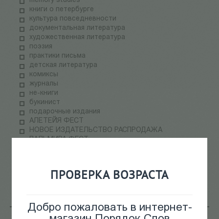
memory studies
книги о петербурге
культура повседневности
документальная литература
художественная литература
поэзия
практики письма
детская литература
комиксы
журналы
не-книги
букинист
подарочные издания
АЛЕТЕЙЯ ФЕСТ
НОВОЕ ИЗДАТЕЛЬСТВО РАСПРОДАЖА
ПАЛЬМИРА ФЕСТ
электронные книги
СКЛАДская распродажа
теория медиа
ПРОВЕРКА ВОЗРАСТА
научпоп
информационные технологии
Добро пожаловать в интернет-