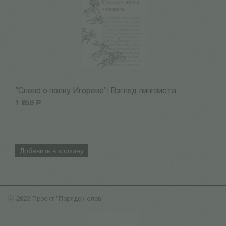
"Слово о полку Игореве": Взгляд лингвиста
М
1 059
Р
1
Добавить в корзину
ⓒ 2023 Проект "Порядок слов"