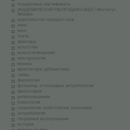
подарочные сертификаты
АКАДЕМИЧЕСКАЯ РАСПРОДАЖА ВШЭ / Институт
Гайдара
издательство порядок слов
зины
кино
театр
авангард
искусство
искусствоведение
культурология
музыка
архитектура, урбанистика
танец
филология
фольклор, этнография, антропология
философия
религиоведение
психология
социология, политология, экономика
антропология
гендерные исследования
история