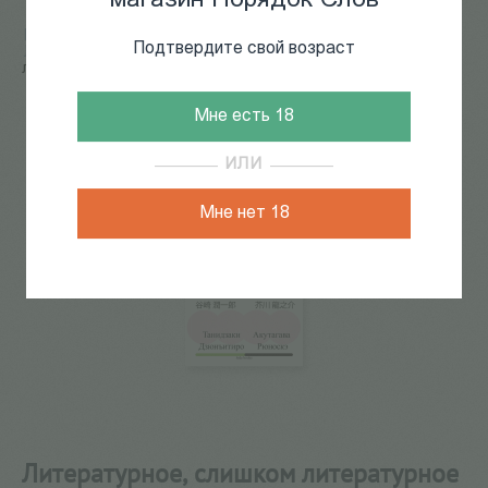
магазин Порядок Слов
Главная
/
КАТАЛОГ КНИГ
/
филология
/
Подтвердите свой возраст
Литературоведение
/
Литературное, слишком
литературное
165
из
352
Мне есть 18
ИЛИ
Мне нет 18
Литературное, слишком литературное