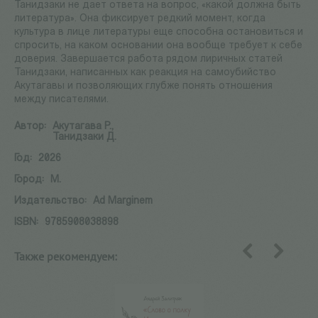
Танидзаки не дает ответа на вопрос, «какой должна быть
литература». Она фиксирует редкий момент, когда
культура в лице литературы еще способна остановиться и
спросить, на каком основании она вообще требует к себе
доверия. Завершается работа рядом лиричных статей
Танидзаки, написанных как реакция на самоубийство
Акутагавы и позволяющих глубже понять отношения
между писателями.
Автор:
Акутагава Р.,
Танидзаки Д.
Год:
2026
Город:
М.
Издательство:
Ad Marginem
ISBN:
9785908038898
Также рекомендуем:
назад
вперед