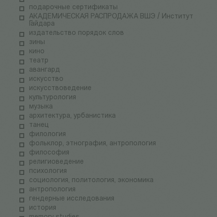
подарочные сертификаты
АКАДЕМИЧЕСКАЯ РАСПРОДАЖА ВШЭ / Институт
Гайдара
издательство порядок слов
зины
кино
театр
авангард
искусство
искусствоведение
культурология
музыка
архитектура, урбанистика
танец
филология
фольклор, этнография, антропология
философия
религиоведение
психология
социология, политология, экономика
антропология
гендерные исследования
история