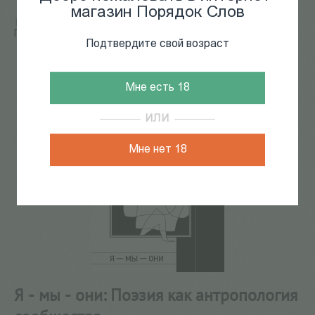
магазин Порядок Слов
Главная
/
КАТАЛОГ КНИГ
/
филология
/
Я - мы - они:
Поэзия как антропология сообщества
Подтвердите свой возраст
115
из
116
Мне есть 18
ИЛИ
Мне нет 18
Я - мы - они: Поэзия как антропология