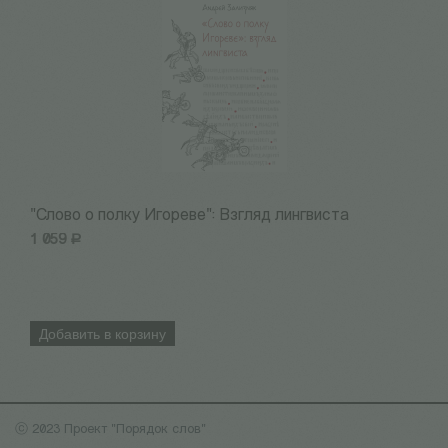
"Слово о полку Игореве": Взгляд лингвиста
М
1 059
Р
1
Добавить в корзину
ⓒ 2023 Проект "Порядок слов"