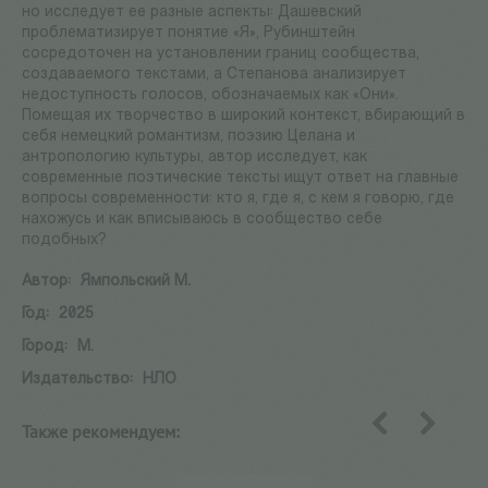
но исследует ее разные аспекты: Дашевский
проблематизирует понятие «Я», Рубинштейн
сосредоточен на установлении границ сообщества,
создаваемого текстами, а Степанова анализирует
недоступность голосов, обозначаемых как «Они».
Помещая их творчество в широкий контекст, вбирающий в
себя немецкий романтизм, поэзию Целана и
антропологию культуры, автор исследует, как
современные поэтические тексты ищут ответ на главные
вопросы современности: кто я, где я, с кем я говорю, где
нахожусь и как вписываюсь в сообщество себе
подобных?
Автор:
Ямпольский М.
Год:
2025
Город:
М.
Издательство:
НЛО
Также рекомендуем:
назад
вперед