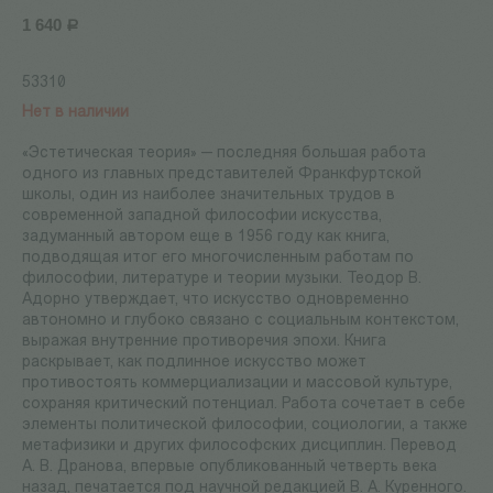
1 640
Р
53310
Нет в наличии
«Эстетическая теория» — последняя большая работа
одного из главных представителей Франкфуртской
школы, один из наиболее значительных трудов в
современной западной философии искусства,
задуманный автором еще в 1956 году как книга,
подводящая итог его многочисленным работам по
философии, литературе и теории музыки. Теодор В.
Адорно утверждает, что искусство одновременно
автономно и глубоко связано с социальным контекстом,
выражая внутренние противоречия эпохи. Книга
раскрывает, как подлинное искусство может
противостоять коммерциализации и массовой культуре,
сохраняя критический потенциал. Работа сочетает в себе
элементы политической философии, социологии, а также
метафизики и других философских дисциплин. Перевод
А. В. Дранова, впервые опубликованный четверть века
назад, печатается под научной редакцией В. А. Куренного.