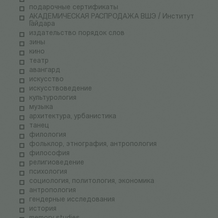
подарочные сертификаты
АКАДЕМИЧЕСКАЯ РАСПРОДАЖА ВШЭ / Институт
Гайдара
издательство порядок слов
зины
кино
театр
авангард
искусство
искусствоведение
культурология
музыка
архитектура, урбанистика
танец
филология
фольклор, этнография, антропология
философия
религиоведение
психология
социология, политология, экономика
антропология
гендерные исследования
история