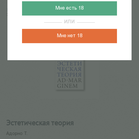
Мне есть 18
Главная
/
КАТАЛОГ КНИГ
/
искусствоведение
/
Эстетическая теория
ИЛИ
Мне нет 18
Эстетическая теория
Адорно Т.