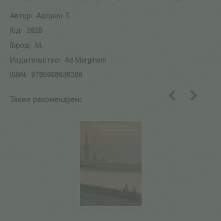
Автор:
Адорно Т.
Год:
2026
Город:
М.
Издательство:
Ad Marginem
ISBN:
9785908038386
Также рекомендуем:
назад
вперед