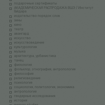
подарочные сертификаты
АКАДЕМИЧЕСКАЯ РАСПРОДАЖА ВШЭ / Институт
Гайдара
издательство порядок слов
зины
кино
театр
авангард
искусство
искусствоведение
культурология
музыка
архитектура, урбанистика
танец
филология
фольклор, этнография, антропология
философия
религиоведение
психология
социология, политология, экономика
антропология
гендерные исследования
история