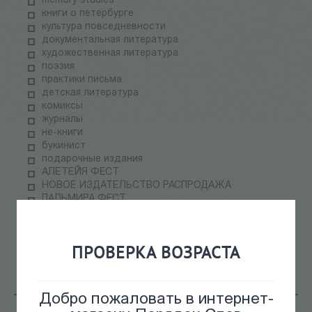
memory studies
книги о петербурге
культура повседневности
документальная литература
художественная литература
поэзия
практики письма
детская литература
комиксы
журналы
не-книги
букинист
подарочные издания
АЛЕТЕЙЯ ФЕСТ
НОВОЕ ИЗДАТЕЛЬСТВО РАСПРОДАЖА
ПАЛЬМИРА ФЕСТ
электронные книги
СКЛАДская распродажа
теория медиа
ПРОВЕРКА ВОЗРАСТА
научпоп
информационные технологии
Добро пожаловать в интернет-