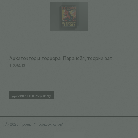
Архитекторы террора. Паранойя, теории заг...
1
1 334
Р
1
Добавить в корзину
ⓒ 2023 Проект "Порядок слов"