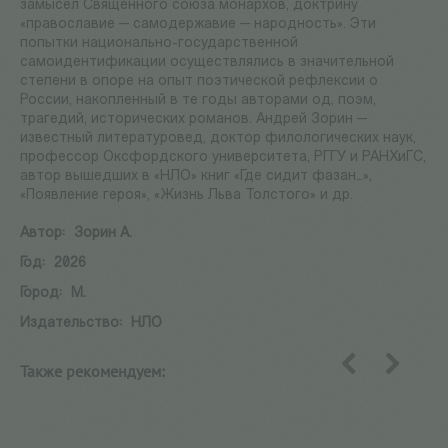
замысел Священного союза монархов, доктрину
«православие — самодержавие — народность». Эти
попытки национально-государственной
самоидентификации осуществлялись в значительной
степени в опоре на опыт поэтической рефлексии о
России, накопленный в те годы авторами од, поэм,
трагедий, исторических романов. Андрей Зорин —
известный литературовед, доктор филологических наук,
профессор Оксфордского университета, РГГУ и РАНХиГС,
автор вышедших в «НЛО» книг «Где сидит фазан…»,
«Появление героя», «Жизнь Льва Толстого» и др.
Автор:
Зорин А.
Год:
2026
Город:
М.
Издательство:
НЛО
Также рекомендуем:
назад
вперед