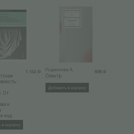
.
Родионова А.
1 152
Р
698
Р
етская
Спектр
вность:
Добавить в корзину
. От
ма к
у
е изд.
 в корзину