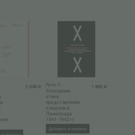
Яров С.
2 640
Р
1 088
Р
Блокадная
о
этика:
о:
представления
,
о морали в
Ленинграде
ские
1941-1942 гг.
Добавить в корзину
 в корзину