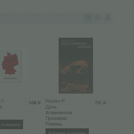
 С.
Кадарэ И.
560
Р
791
Р
я
Дочь
Агамемнона.
Преемник:
 в корзину
Романы
Добавить в корзину