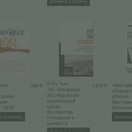
Добавить в корзину
И-Фу Туан
рнал
«Виктор
288
Р
1 512
Р
18+ Топофилия.
сборник»
Исследование
турное
юбилею
окружающей
ние»
Виктори
среды.
' 2026)
Мочалов
Восприятие,
ь в корзину
Добавить
отношение и
ценности