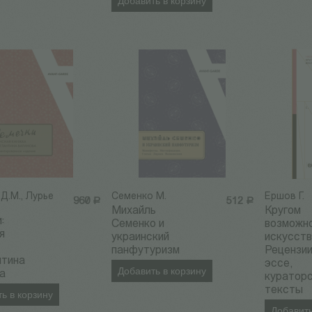
Добавить в корзину
Д.М., Лурье
Семенко М.
Ершов Г.
960
Р
512
Р
Михайль
Кругом
:
Семенко и
возможн
я
украинский
искусств
панфутуризм
Рецензии
нтина
эссе,
Добавить в корзину
а
куратор
тексты
ь в корзину
Добавить