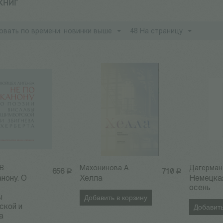
 КНИГ
овать по времени: новинки выше
48 На страницу
В.
Махонинова А.
Дагерман
656
Р
710
Р
анону. О
Хелла
Немецка
осень
ы
Добавить в корзину
ской и
Добавить
а