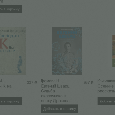
та
ь в корзину
М.
Громова Н.
Кривошее
337
Р
957
Р
н К. на
Евгений Шварц.
Осенние
Судьба
рассказ
сказочника в
ь в корзину
эпоху Дракона
Добавить
Добавить в корзину