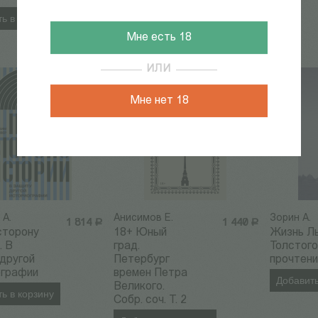
ь в корзину
Мне есть 18
ИЛИ
Мне нет 18
 А.
Анисимов Е.
Зорин А.
1 814
Р
1 440
Р
сторону
18+ Юный
Жизнь Л
. В
град.
Толстого
другой
Петербург
прочтени
ографии
времен Петра
Добавить
Великого.
ь в корзину
Собр. соч. Т. 2