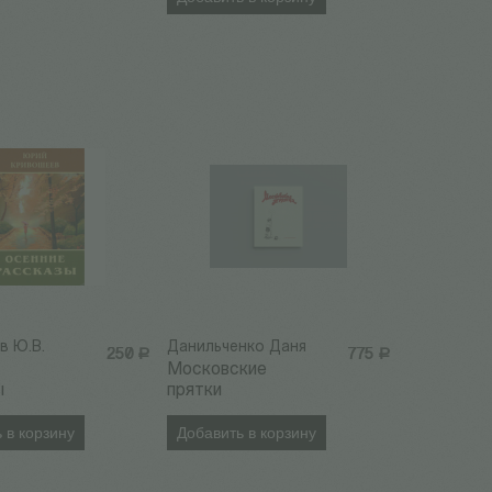
в Ю.В.
Данильченко Даня
250
Р
775
Р
Московские
ы
прятки
 в корзину
Добавить в корзину