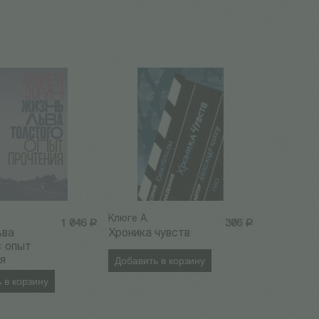
Клюге А.
1 046
Р
306
Р
ьва
Хроника чувств
: опыт
я
Добавить в корзину
 в корзину