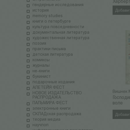
Хербер
гендерные исследования
Добавит
история
memory studies
книги о петербурге
культура повседневности
документальная литература
художественная литература
поэзия
практики письма
детская литература
комиксы
журналы
не-книги
букинист
подарочные издания
АЛЕТЕЙЯ ФЕСТ
Вишнек 
НОВОЕ ИЗДАТЕЛЬСТВО
РАСПРОДАЖА
Господи
ПАЛЬМИРА ФЕСТ
воле
электронные книги
СКЛАДская распродажа
Добавит
теория медиа
научпоп