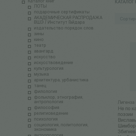
КАТАЛОГ
Каталог книг
ЛОТЫ
подарочные сертификаты
АКАДЕМИЧЕСКАЯ РАСПРОДАЖА
Сортир
ВШЭ / Институт Гайдара
издательство порядок слов
зины
кино
театр
авангард
искусство
искусствоведение
культурология
музыка
архитектура, урбанистика
танец
филология
фольклор, этнография,
антропология
Лигенза 
философия
Не по к
религиоведение
поэзии
психология
Вислав
социология, политология,
Шимбор
экономика
Збигнев
антропология