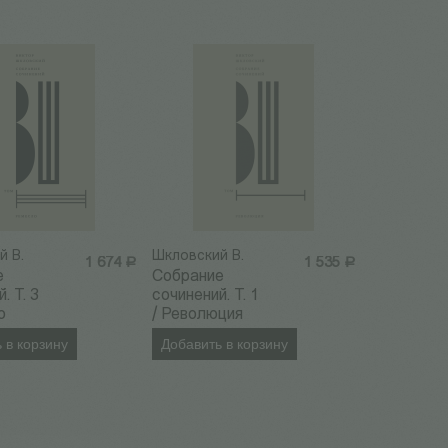
й В.
Шкловский В.
1 674
Р
1 535
Р
е
Собрание
. Т. 3
сочинений. Т. 1
о
/ Революция
 в корзину
Добавить в корзину