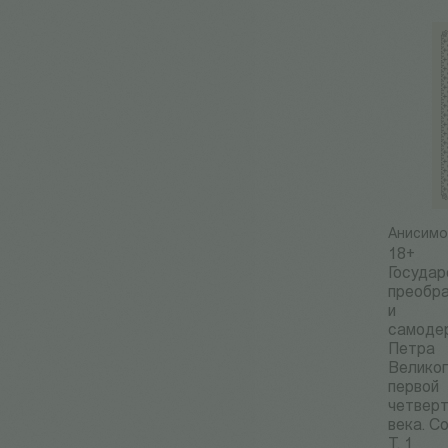
Анисимо
18+
Госуда
преобр
и
самоде
Петра
Великог
первой
четверт
века. Со
Т. 1