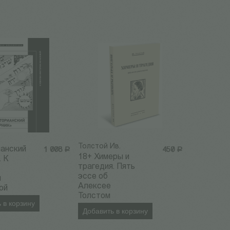
Толстой Ив.
ианский
1 008
Р
450
Р
18+ Химеры и
. К
трагедия. Пять
эссе об
и
Алексее
ой
Толстом
 в корзину
Добавить в корзину