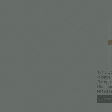
18+ Жу
«Новое
Литера
Обозре
№198 (2
Добавит