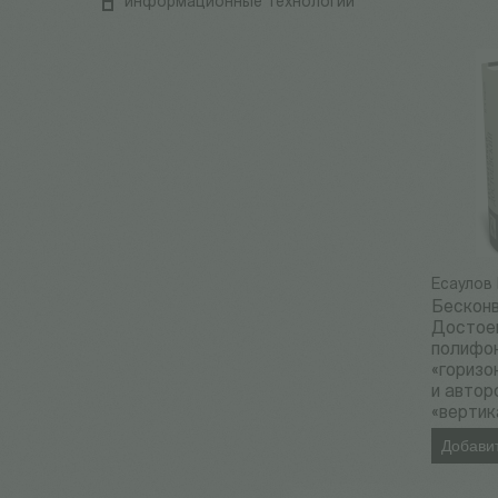
информационные технологии
Есаулов 
Бескон
Достоев
полифо
«горизо
и автор
«вертик
Добавит