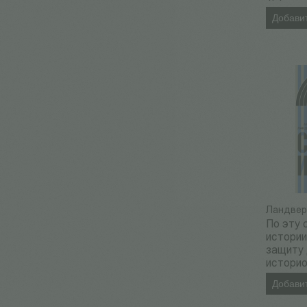
Добавит
Ландвер
По эту 
истории
защиту 
истори
Добавит