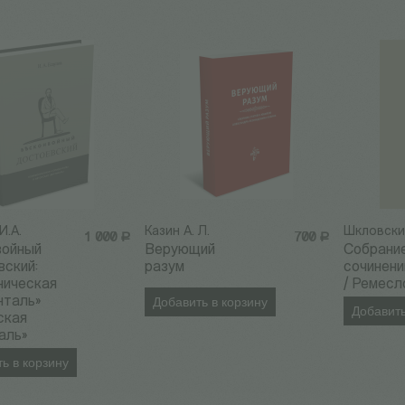
И.А.
Казин А. Л.
Шкловски
1 000
Р
700
Р
войный
Верующий
Собрани
ский:
разум
сочинений
ническая
/ Ремесл
нталь»
Добавить в корзину
Добавить
ская
аль»
ь в корзину