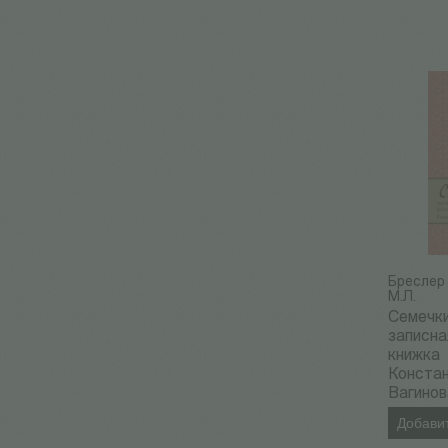
Бреслер 
М.Л.
Семечки
записна
книжка
Конста
Вагинов
Добавит