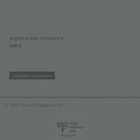
engine-press crossword
Н
640
Р
3
Добавить в корзину
ⓒ 2023 Проект "Порядок слов"