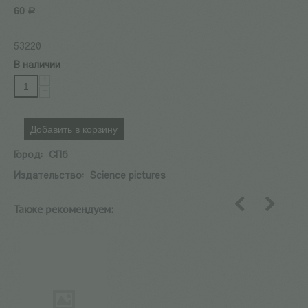
60
Р
53220
В наличии
+
−
Добавить в корзину
Город:
СПб
Издательство:
Science pictures
Также рекомендуем:
назад
вперед