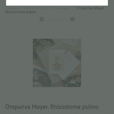
Главная
/
КАТАЛОГ КНИГ
/
не-книги
/
Открытка Mayer.
Rhizostoma pulmo
74
из
113
Открытка Mayer. Rhizostoma pulmo