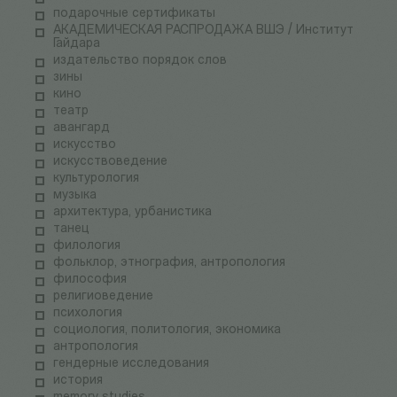
подарочные сертификаты
АКАДЕМИЧЕСКАЯ РАСПРОДАЖА ВШЭ / Институт
Гайдара
издательство порядок слов
зины
кино
театр
авангард
искусство
искусствоведение
культурология
музыка
архитектура, урбанистика
танец
филология
фольклор, этнография, антропология
философия
религиоведение
психология
социология, политология, экономика
антропология
гендерные исследования
история