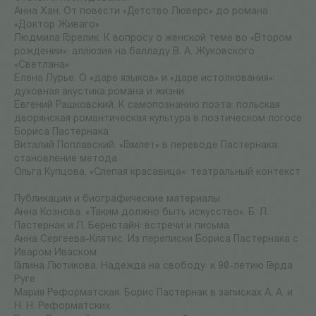
Анна Хан. От повести «Детство Люверс» до романа
«Доктор Живаго»
Людмила Горелик. К вопросу о женской теме во «Втором
рождении»: аллюзия на балладу В. А. Жуковского
«Светлана»
Елена Лурье. О «даре языков» и «даре истолкования»:
духовная акустика романа и жизни
Евгений Рашковский. К самопознанию поэта: польская
дворянская романтическая культура в поэтическом логосе
Бориса Пастернака
Виталий Поплавский. «Гамлет» в переводе Пастернака:
становление метода
Ольга Купцова. «Слепая красавица»: театральный контекст
Публикации и биографические материалы
Анна Кознова. «Таким должно быть искусство». Б. Л.
Пастернак и Л. Бернстайн: встречи и письма
Анна Сергеева-Клятис. Из переписки Бориса Пастернака с
Иваром Иваском
Галина Лютикова. Надежда на свободу: к 90-летию Герда
Руге
Мария Реформатская. Борис Пастернак в записках А. А. и
Н. Н. Реформатских