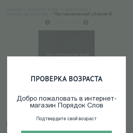
Главная
/
КАТАЛОГ КНИГ
/
филология
/
Литературоведение
/
Пастернаковский сборник III
230
из
353
ПРОВЕРКА ВОЗРАСТА
Добро пожаловать в интернет-
магазин Порядок Слов
Подтвердите свой возраст
Пастернаковский сборник III