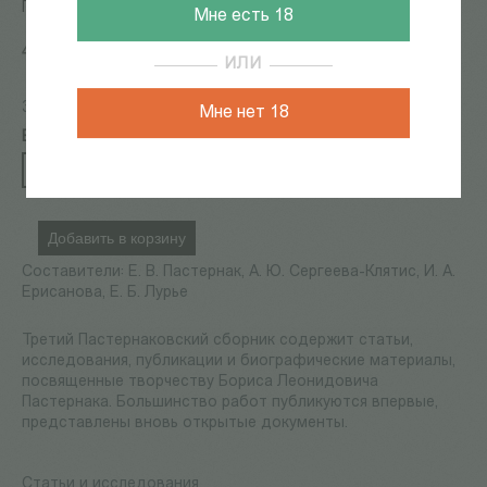
Пастернак Е. (сост.)
Мне есть 18
425
Р
ИЛИ
36980
Мне нет 18
В наличии
+
−
Добавить в корзину
Составители: Е. В. Пастернак, А. Ю. Сергеева-Клятис, И. А.
Ерисанова, Е. Б. Лурье
Третий Пастернаковский сборник содержит статьи,
исследования, публикации и биографические материалы,
посвященные творчеству Бориса Леонидовича
Пастернака. Большинство работ публикуются впервые,
представлены вновь открытые документы.
Статьи и исследования