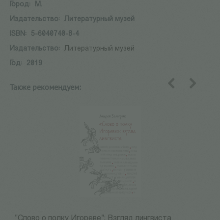
Город:
М.
Издательство:
Литературный музей
ISBN:
5-6040740-8-4
Издательство:
Литературный музей
Год:
2019
Также рекомендуем:
назад
вперед
"Слово о полку Игореве": Взгляд лингвиста
М