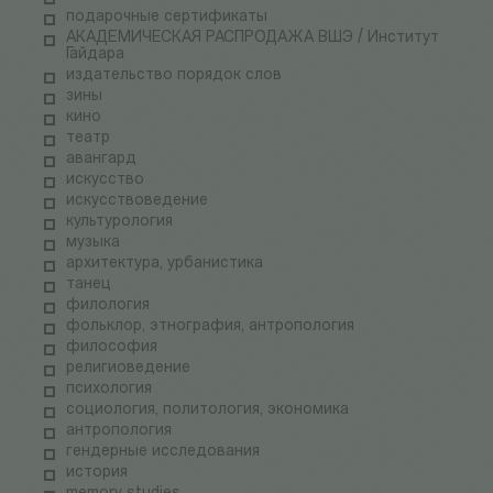
подарочные сертификаты
АКАДЕМИЧЕСКАЯ РАСПРОДАЖА ВШЭ / Институт
Гайдара
издательство порядок слов
зины
кино
театр
авангард
искусство
искусствоведение
культурология
музыка
архитектура, урбанистика
танец
филология
фольклор, этнография, антропология
философия
религиоведение
психология
социология, политология, экономика
антропология
гендерные исследования
история