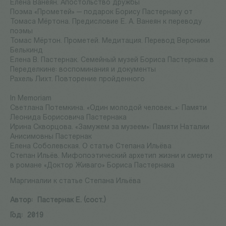
Елена Ванеян. Апостольство дружбы
Поэма «Прометей» — подарок Борису Пастернаку от
Томаса Мёртона. Предисловие Е. А. Ванеян к переводу
поэмы
Томас Мёртон. Прометей. Медитация. Перевод Вероники
Белькинд
Елена В. Пастернак. Семейный музей Бориса Пастернака в
Переделкине: воспоминания и документы
Рахель Лихт. Повторение пройденного
In Memoriam
Светлана Потемкина. «Один молодой человек…»: Памяти
Леонида Борисовича Пастернака
Ирина Скворцова. «Замужем за музеем»: Памяти Наталии
Анисимовны Пастернак
Елена Соболевская. О статье Степана Ильёва
Степан Ильёв. Мифопоэтический архетип жизни и смерти
в романе «Доктор Живаго» Бориса Пастернака
Маргиналии к статье Степана Ильёва
Автор:
Пастернак Е. (сост.)
Год:
2019