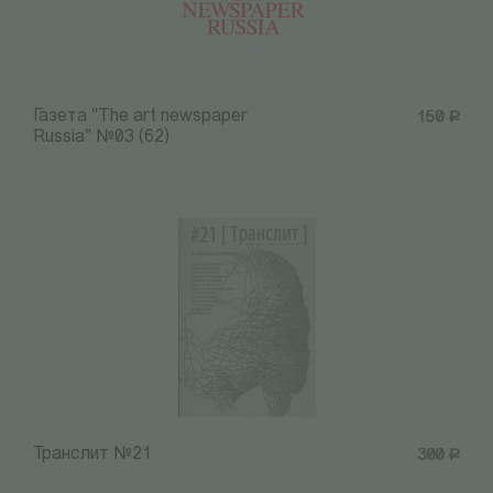
Газета "The art newspaper
150
Р
Russia" №03 (62)
Транслит №21
300
Р