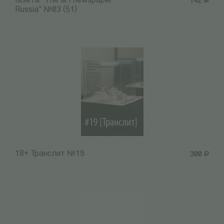
Газета "The art newspaper
142
Р
Russia" №03 (51)
18+ Транслит №19
300
Р