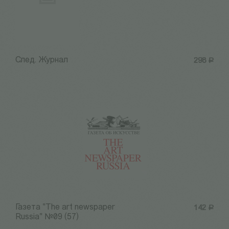
След. Журнал
298
Р
Газета "The art newspaper
142
Р
Russia" №09 (57)