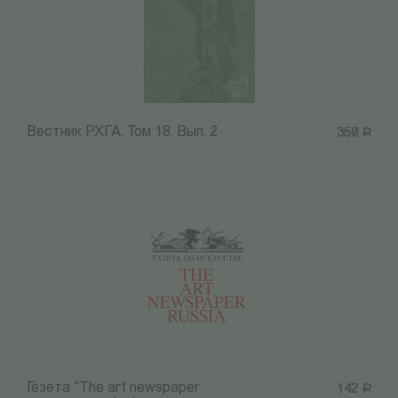
Вестник РХГА. Том 18. Вып. 2
350
Р
Гезета "The art newspaper
142
Р