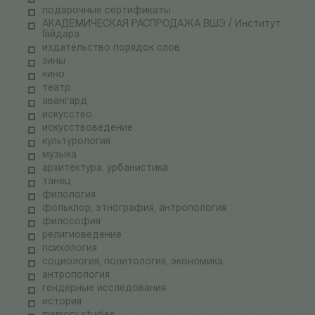
подарочные сертификаты
АКАДЕМИЧЕСКАЯ РАСПРОДАЖА ВШЭ / Институт
Гайдара
издательство порядок слов
зины
кино
театр
авангард
искусство
искусствоведение
культурология
музыка
архитектура, урбанистика
танец
филология
фольклор, этнография, антропология
философия
религиоведение
психология
социология, политология, экономика
антропология
гендерные исследования
история