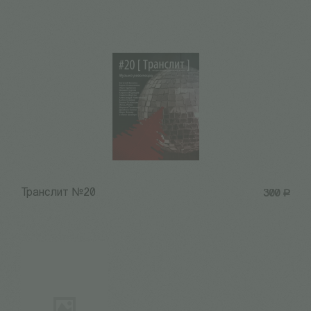
Транслит №20
300
Р