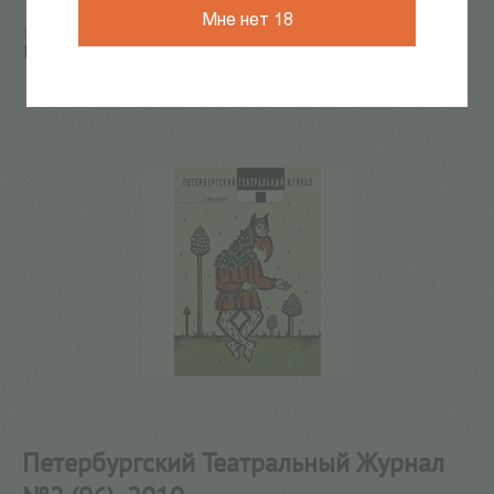
Мне нет 18
Главная
/
КАТАЛОГ КНИГ
/
журналы
/
ПТЖ
/
Петербургский Театральный Журнал №2 (96), 2019
5
из
8
Петербургский Театральный Журнал