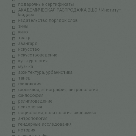
подарочные сертификаты
АКАДЕМИЧЕСКАЯ РАСПРОДАЖА ВШЭ / Институт
Гайдара
издательство порядок слов
зины
кино
театр
авангард
искусство
искусствоведение
культурология
музыка
архитектура, урбанистика
танец
филология
фольклор, этнография, антропология
философия
религиоведение
психология
социология, политология, экономика
антропология
гендерные исследования
история