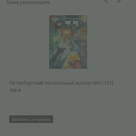
Также рекомендуем:
назад
вперед
Петербургский театральный журнал №3 (121)
П
750
Р
4
Добавить в корзину