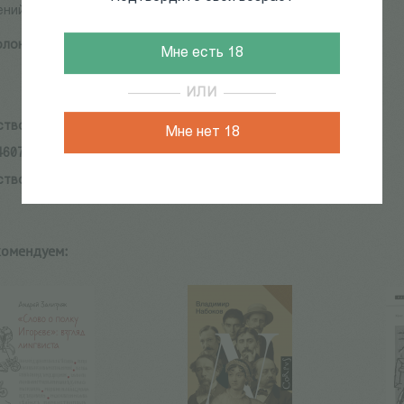
ний В.П.Аксенова публикуются впервые.
лоненко В.
Мне есть 18
ИЛИ
ство:
Три квадрата
Мне нет 18
4607-148-3
ство:
Три квадрата
комендуем: