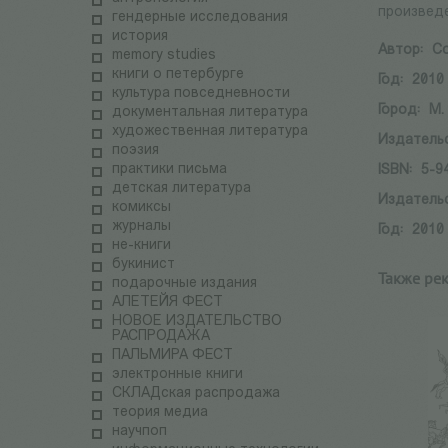
произведе
гендерные исследования
история
Автор:
Со
memory studies
книги о петербурге
Год:
2010
культура повседневности
Город:
М.
документальная литература
художественная литература
Издатель
поэзия
практики письма
ISBN:
5-9
детская литература
Издатель
комиксы
журналы
Год:
2010
не-книги
букинист
Также ре
подарочные издания
АЛЕТЕЙЯ ФЕСТ
НОВОЕ ИЗДАТЕЛЬСТВО
РАСПРОДАЖА
ПАЛЬМИРА ФЕСТ
электронные книги
СКЛАДская распродажа
теория медиа
научпоп