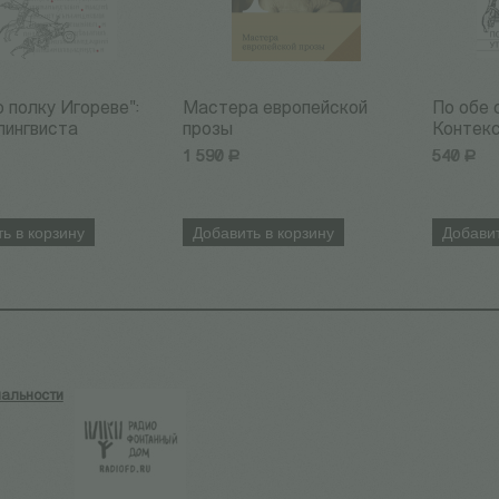
о полку Игореве":
Мастера европейской
По обе 
лингвиста
прозы
Контекс
1 590
Р
540
Р
ь в корзину
Добавить в корзину
Добавит
альности