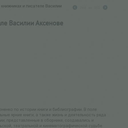
, книжниках и писателе Василии
200
из
352
еле Василии Аксенове
оненко по истории книги и библиографии. В поле
ьные яркие книги, а также жизнь и деятельность ряда
ии, представленные в сборнике, создавались и
ельской, театральной и кинематографической судьбе