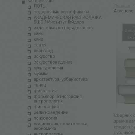
Каталог книг
ЛОТЫ
Главная
/
Аксенове
подарочные сертификаты
АКАДЕМИЧЕСКАЯ РАСПРОДАЖА
ВШЭ / Институт Гайдара
издательство порядок слов
зины
кино
театр
авангард
искусство
искусствоведение
культурология
музыка
архитектура, урбанистика
танец
филология
фольклор, этнография,
антропология
философия
религиоведение
Сборник с
психология
зрения ав
социология, политология,
представи
экономика
публикова
антропология