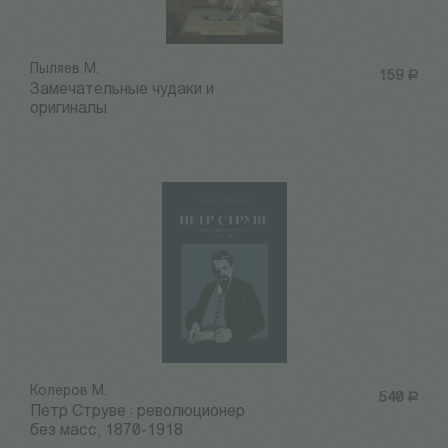
Пыляев М.
159
Р
Замечательные чудаки и
оригиналы
Колеров М.
540
Р
Петр Струве : революционер
без масс, 1870-1918