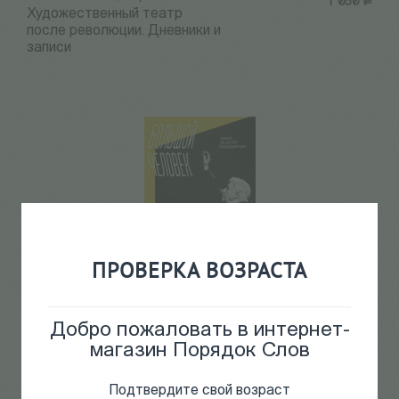
1 050
Р
Художественный театр
после революции. Дневники и
записи
ПРОВЕРКА ВОЗРАСТА
Ласкин А.С. (сост.)
1 350
Р
Большой человек. Книга об
Игоре Владимирове
Добро пожаловать в интернет-
магазин Порядок Слов
Подтвердите свой возраст