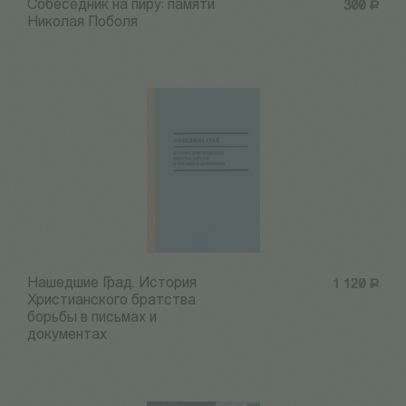
Собеседник на пиру: памяти
300
Р
Николая Поболя
Нашедшие Град. История
1 120
Р
Христианского братства
борьбы в письмах и
документах