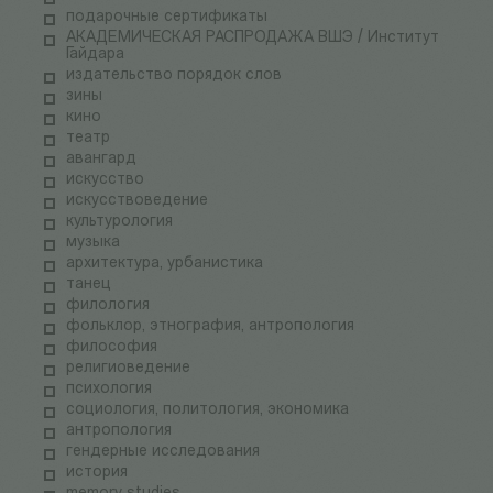
подарочные сертификаты
АКАДЕМИЧЕСКАЯ РАСПРОДАЖА ВШЭ / Институт
Гайдара
издательство порядок слов
зины
кино
театр
авангард
искусство
искусствоведение
культурология
музыка
архитектура, урбанистика
танец
филология
фольклор, этнография, антропология
философия
религиоведение
психология
социология, политология, экономика
антропология
гендерные исследования
история