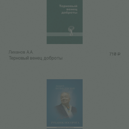
Лиханов А.А.
710
Р
Терновый венец доброты