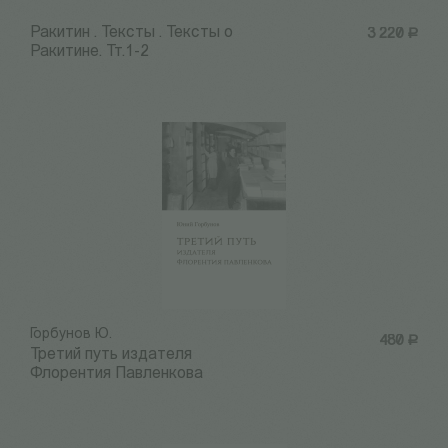
Ракитин . Тексты . Тексты о
3 220
Р
Ракитине. Тт.1-2
Горбунов Ю.
480
Р
Третий путь издателя
Флорентия Павленкова