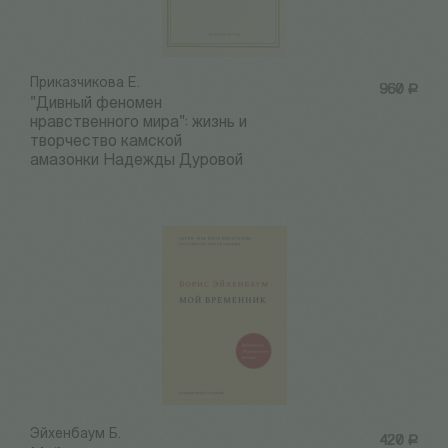
Приказчикова Е.
960
Р
"Дивный феномен
нравственного мира": жизнь и
творчество камской
амазонки Надежды Дуровой
Эйхенбаум Б.
420
Р