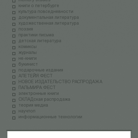
memory studies
книги о петербурге
культура повседневности
документальная литература
художественная литература
поэзия
практики письма
детская литература
комиксы
журналы
не-книги
букинист
подарочные издания
АЛЕТЕЙЯ ФЕСТ
НОВОЕ ИЗДАТЕЛЬСТВО РАСПРОДАЖА
ПАЛЬМИРА ФЕСТ
электронные книги
СКЛАДская распродажа
теория медиа
научпоп
информационные технологии