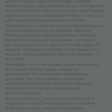
соответствии со структурой выставки. В альбом
включены не все, а лишь наиболее ценные и интересные
экспонаты выставки. Каждая иллюстрация имеет краткую
подпись и отсылку к порядковому номеру каталога, где
дано подробное описание данного экспоната.
Каталожная часть (для удобства пользования) строится
по видам материала. Внутри разделов: Живопись.
Графика; Документы; Журналы, альманахи, сборники;
Газеты; Газетные вырезки; Личные вещи - экспонаты
выставки расположены в хронологическом порядке. В
разделах: Фотографии; Рукописи; Книги; Аудиозаписи -
материал дается в алфавите имен, а внутри имени - в
хронологии.
Приводимые тексты автографов, писем, надписей на
фотографиях, книгах и других документах
воспроизводятся в современной орфографии и
пунктуации. При этом сохраняются некоторые
характерные особенности авторского написания,
играющие стилистическую, смысловую или
эмоциональную роль.
Предположительные даты и сведения заключены в
квадратные скобки []. Реконструкция и восполнение
пробелов в цитатах, а также принадлежащие