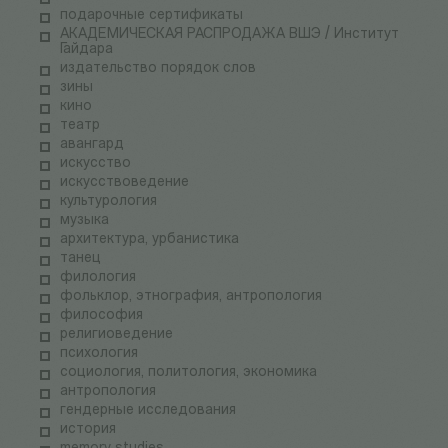
подарочные сертификаты
АКАДЕМИЧЕСКАЯ РАСПРОДАЖА ВШЭ / Институт
Гайдара
издательство порядок слов
зины
кино
театр
авангард
искусство
искусствоведение
культурология
музыка
архитектура, урбанистика
танец
филология
фольклор, этнография, антропология
философия
религиоведение
психология
социология, политология, экономика
антропология
гендерные исследования
история