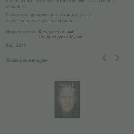
составителю каталога вставки заключены в угловые
скобки <>.
В качестве приложения к каталогу дается
аннотированный указатель имен.
Издательство:
Государственный
Литературный Музей
Год:
2010
Также рекомендуем:
назад
вперед