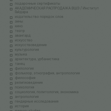
подарочные сертификаты
АКАДЕМИЧЕСКАЯ РАСПРОДАЖА ВШЭ / Институт
Гайдара
издательство порядок слов
зины
кино
театр
авангард
искусство
искусствоведение
культурология
музыка
архитектура, урбанистика
танец
филология
фольклор, этнография, антропология
философия
религиоведение
психология
социология, политология, экономика
антропология
гендерные исследования
история