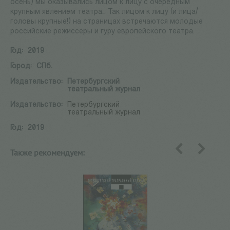
осень) мы оказывались лицом к лицу с очередным
крупным явлением театра… Так лицом к лицу (и лица/
головы крупные!) на страницах встречаются молодые
российские режиссеры и гуру европейского театра.
Год:
2019
Город:
СПб.
Издательство:
Петербургский
театральный журнал
Издательство:
Петербургский
театральный журнал
Год:
2019
Также рекомендуем:
назад
вперед