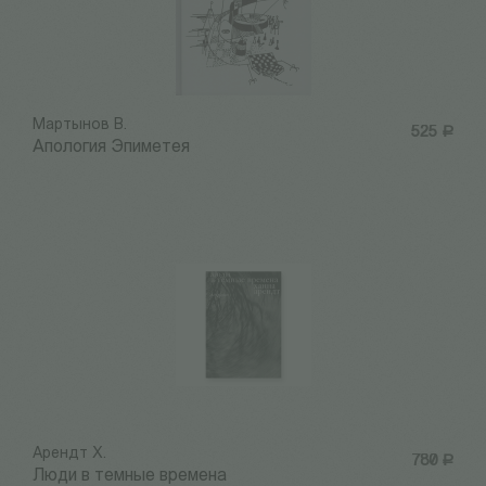
Мартынов В.
525
Р
Апология Эпиметея
Арендт Х.
780
Р
Люди в темные времена