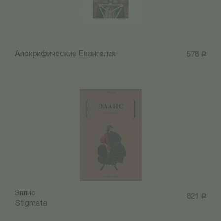
Апокрифические Евангелия
578
Р
Эллис
821
Р
Stigmata