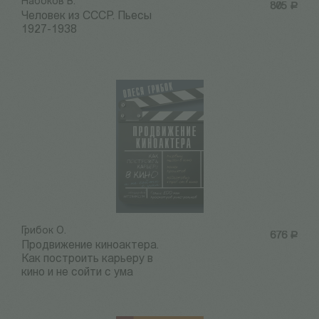
Набоков В.
805
Р
Человек из СССР. Пьесы
1927-1938
Грибок О.
676
Р
Продвижение киноактера.
Как построить карьеру в
кино и не сойти с ума