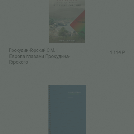
Прокудин-Горский С.М.
1 114
Р
Европа глазами Прокудина-
Горского