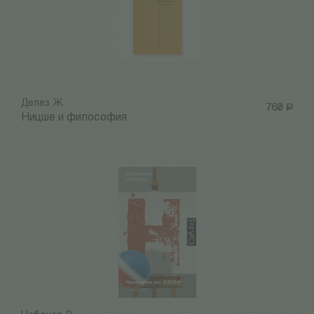
Делез Ж.
760
Р
Ницше и философия