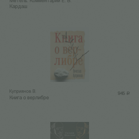
Метель. Комментарий Е. В.
Кардаш
Куприянов В.
945
Р
Книга о верлибре