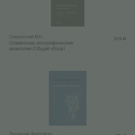
Сперанский М.Н.
619
Р
Славянские апокрифические
евангелия (Общий обзор)
Дионисий Ареопагит