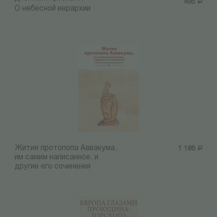
495
Р
О небесной иерархии
Житие протопопа Аввакума,
1 108
Р
им самим написанное, и
другие его сочинения