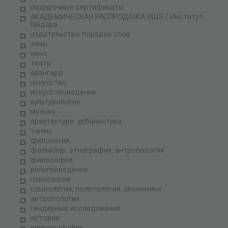
подарочные сертификаты
АКАДЕМИЧЕСКАЯ РАСПРОДАЖА ВШЭ / Институт
Гайдара
издательство порядок слов
зины
кино
театр
авангард
искусство
искусствоведение
культурология
музыка
архитектура, урбанистика
танец
филология
фольклор, этнография, антропология
философия
религиоведение
психология
социология, политология, экономика
антропология
гендерные исследования
история