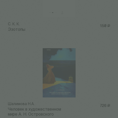
С. К. К.
150
Р
Эзотопы
Шалимова Н.А.
726
Р
Человек в художественном
мире А. Н. Островского