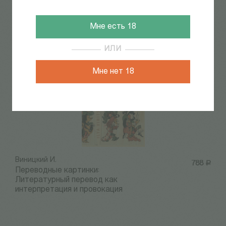
735
Р
Воксрекордер инженера
Термена
Мне есть 18
ИЛИ
Мне нет 18
Виницкий И.
788
Р
Переводные картинки:
Литературный перевод как
интерпретация и провокация