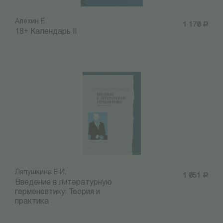
Алехин Е.
1 170
Р
18+ Календарь II
Ляпушкина Е.И.
1 051
Р
Введение в литературную
герменевтику: Теория и
практика