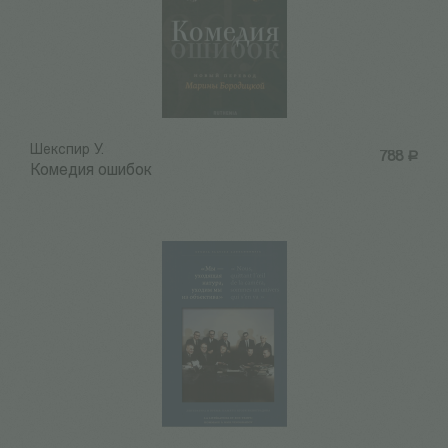
Шекспир У.
788
Р
Комедия ошибок