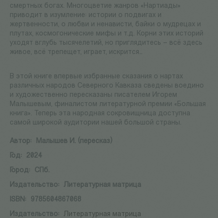
смертных богах. Многоцветие жанров «Нартиады»
приводит в изумление: истории о подвигах и
жертвенности, о любви и ненависти, байки о мудрецах и
плутах, космогонические мифы и т.д. Корни этих историй
уходят вглубь тысячелетий, но приглядитесь – всё здесь
живое, всё трепещет, играет, искрится…
В этой книге впервые избранные сказания о нартах
различных народов Северного Кавказа сведены воедино
и художественно пересказаны писателем Игорем
Малышевым, финалистом литературной премии «Большая
книга». Теперь эта народная сокровищница доступна
самой широкой аудитории нашей большой страны.
Автор:
Малышев И. (пересказ)
Год:
2024
Город:
СПб.
Издательство:
Литературная матрица
ISBN:
9785604867068
Издательство:
Литературная матрица