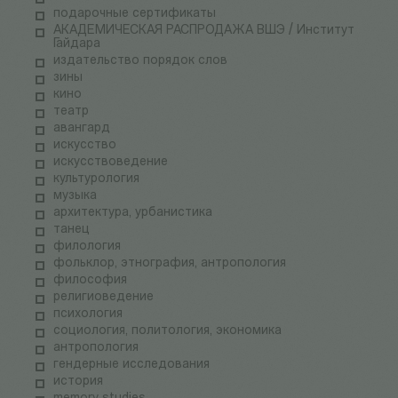
подарочные сертификаты
АКАДЕМИЧЕСКАЯ РАСПРОДАЖА ВШЭ / Институт
Гайдара
издательство порядок слов
зины
кино
театр
авангард
искусство
искусствоведение
культурология
музыка
архитектура, урбанистика
танец
филология
фольклор, этнография, антропология
философия
религиоведение
психология
социология, политология, экономика
антропология
гендерные исследования
история