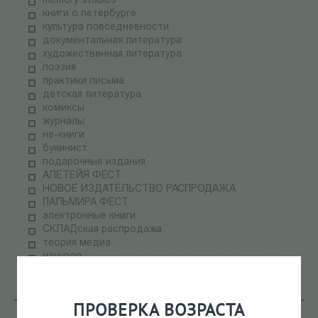
memory studies
книги о петербурге
культура повседневности
документальная литература
художественная литература
поэзия
практики письма
детская литература
комиксы
журналы
не-книги
букинист
подарочные издания
АЛЕТЕЙЯ ФЕСТ
НОВОЕ ИЗДАТЕЛЬСТВО РАСПРОДАЖА
ПАЛЬМИРА ФЕСТ
электронные книги
СКЛАДская распродажа
теория медиа
научпоп
информационные технологии
ПРОВЕРКА ВОЗРАСТА