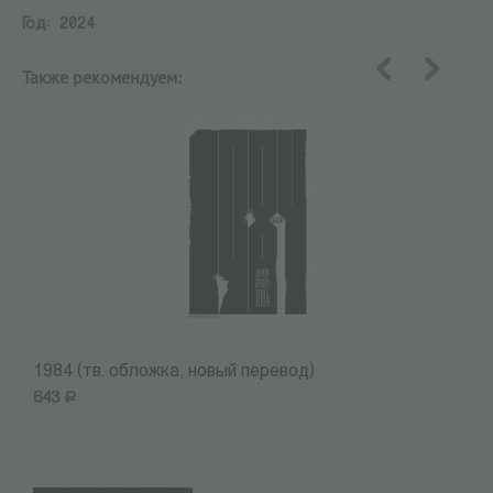
Год:
2024
Также рекомендуем:
назад
вперед
1984 (тв. обложка, новый перевод)
Б
643
Р
6