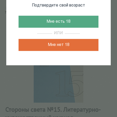
Подтвердите свой возраст
Главная
/
КАТАЛОГ КНИГ
/
журналы
/
Стороны света
№15. Литературно-художественный журнал
150
из
165
Мне есть 18
ИЛИ
Мне нет 18
Стороны света №15. Литературно-