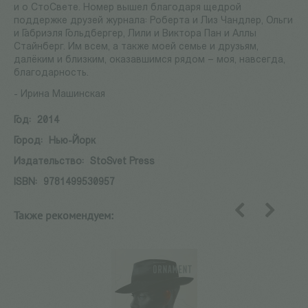
и о СтоСвете. Номер вышел благодаря щедрой
поддержке друзей журнала: Роберта и Лиз Чандлер, Ольги
и Габриэля Гольдбергер, Лили и Виктора Пан и Аллы
Стайнберг. Им всем, а также моей семье и друзьям,
далёким и близким, оказавшимся рядом – моя, навсегда,
благодарность.
- Ирина Машинская
Год:
2014
Город:
Нью-Йорк
Издательство:
StoSvet Press
ISBN:
9781499530957
Также рекомендуем:
назад
вперед