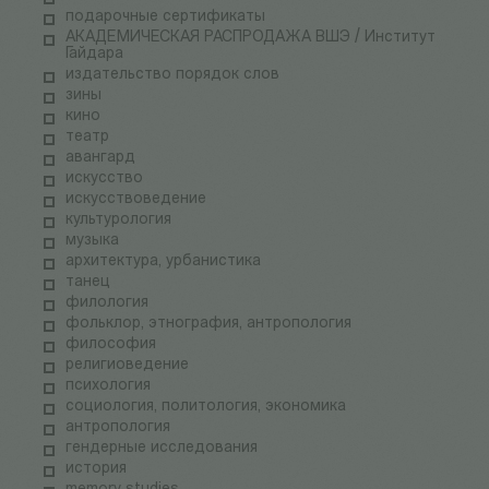
подарочные сертификаты
АКАДЕМИЧЕСКАЯ РАСПРОДАЖА ВШЭ / Институт
Гайдара
издательство порядок слов
зины
кино
театр
авангард
искусство
искусствоведение
культурология
музыка
архитектура, урбанистика
танец
филология
фольклор, этнография, антропология
философия
религиоведение
психология
социология, политология, экономика
антропология
гендерные исследования
история