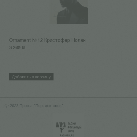
Ornament №12 Кристофер Нолан
1
3 200
Р
3
Добавить в корзину
ⓒ 2023 Проект "Порядок слов"