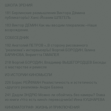
ШКОЛА ЗРЕНИЯ
181 Берлинские размышления Виктора Дёмина
публикатор(ы) Ханс-Йоахим ШЛЕГЕЛЬ
183 Виктор ДЁМИН Как мы вводим плюрализм.—Наше
возрождение.
СОБЕСЕДНИК
192 Анатолий ПЕТРОВ «…В сторону рисованного
“реализма”» интервьюер(ы) Георгий БОРОДИН, Галина
БАРИНОВА, Генриетта ГАМАЛЕЯ
210 Георгий БОРОДИН, Владимир ВЫШЕГОРОДЦЕВ Беседы
о мастерстве и ремесле
ИЗ ИСТОРИИ КИНОМЫСЛИ
226 Борис РЕЙФМАН Реалистичность и эстетичность
«другого реализма» Андре Базена
241 Дадли ЭНДРЮ Можно ли обойтись без камеры? Глава
из книги «Что есть кино!» переводчик(и) Инна КУШНАРЕВА
КИНЕМАТОГРАФ: ЖИЗНЬ И ПРИКЛЮЧЕНИЯ