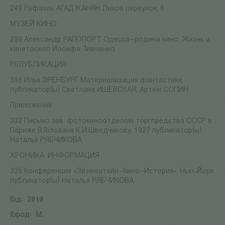
249 Рафаэль АГАДЖАНЯН Лихов переулок, 6
МУЗЕЙ КИНО
299 Александр РАПОПОРТ Одесса—родина кино. Жизнь и
кинетоскоп Иосифа Тимченко
РЕПУБЛИКАЦИЯ
316 Илья ЭРЕНБУРГ Материализация фантастики
публикатор(ы) Светлана ИШЕВСКАЯ, Артем СОПИН
Приложение
332 Письмо зав. фотокиноотделом торгпредства СССР в
Париже В.Голованя К.И.Шведчикову, 1927 публикатор(ы)
Наталья РЯБЧИКОВА
ХРОНИКА. ИНФОРМАЦИЯ
335 Конференция «Эйзенштейн–Кино–История», Нью-Йорк
публикатор(ы) Наталья РЯБЧИКОВА
Год:
2010
Город:
М.