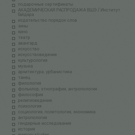
подарочные сертификаты
АКАДЕМИЧЕСКАЯ РАСПРОДАЖА ВШЭ / Институт
Гайдара
издательство порядок слов
зины
кино
театр
авангард
искусство
искусствоведение
культурология
музыка
архитектура, урбанистика
танец
филология
фольклор, этнография, антропология
философия
религиоведение
психология
социология, политология, экономика
антропология
гендерные исследования
история