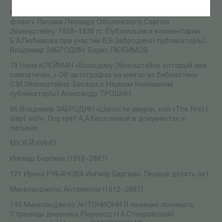
66 «Папа! Набирайтесь силы, приезжайте и становитесь на
фланг». Письма Леонида Оболенского Сергею
Эйзенштейну. 1928–1930 гг. (Публикация и комментарии
Б.А.Любимова при участии В.В.Забродина) публикатор(ы)
Владимир ЗАБРОДИН, Борис ЛЮБИМОВ
79 Наум КЛЕЙМАН «Господину Эйзенштейну, который мне
симпатичен…» Об автографах на книгах из библиотеки
С.М.Эйзенштейна. Беседа с Наумом Клейманом
публикатор(ы) Александр ТРОШИН
96 Владимир ЗАБРОДИН «Шалости амура», или «The first I
slept with». Портрет А.А.Касаткиной в документах и
письмах
МУЗЕЙ КИНО
Ингмар Бергман (1918–2007)
121 Ирина РУБАНОВА Ингмар Бергман. Первые десять лет
Микеланджело Антониони (1912–2007)
149 Микеланджело АНТОНИОНИ Я начинаю понимать.
Страницы дневника (Перевод Н.А.Ставровской)