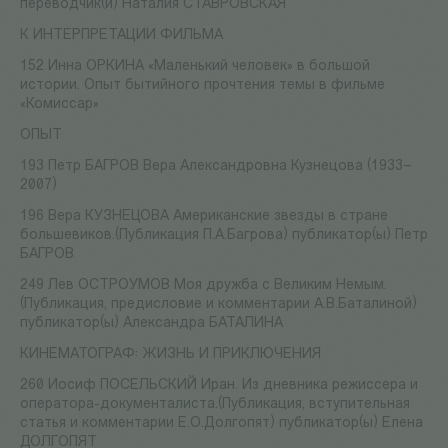
переводчик(и) Наталия СТАВРОВСКАЯ
К ИНТЕРПРЕТАЦИИ ФИЛЬМА
152 Инна ОРКИНА «Маленький человек» в большой
истории. Опыт бытийного прочтения темы в фильме
«Комиссар»
ОПЫТ
193 Петр БАГРОВ Вера Александровна Кузнецова (1933–
2007)
196 Вера КУЗНЕЦОВА Американские звезды в стране
большевиков.(Публикация П.А.Багрова) публикатор(ы) Петр
БАГРОВ
249 Лев ОСТРОУМОВ Моя дружба с Великим Немым.
(Публикация, предисловие и комментарии А.В.Баталиной)
публикатор(ы) Александра БАТАЛИНА
КИНЕМАТОГРАФ: ЖИЗНЬ И ПРИКЛЮЧЕНИЯ
260 Иосиф ПОСЕЛЬСКИЙ Иран. Из дневника режиссера и
оператора-документалиста.(Публикация, вступительная
статья и комментарии Е.О.Долгопят) публикатор(ы) Елена
ДОЛГОПЯТ