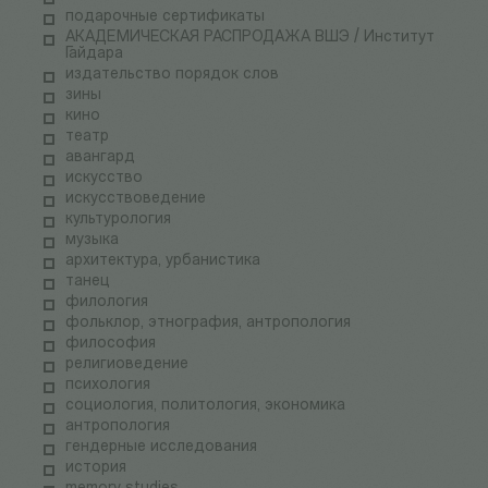
подарочные сертификаты
АКАДЕМИЧЕСКАЯ РАСПРОДАЖА ВШЭ / Институт
Гайдара
издательство порядок слов
зины
кино
театр
авангард
искусство
искусствоведение
культурология
музыка
архитектура, урбанистика
танец
филология
фольклор, этнография, антропология
философия
религиоведение
психология
социология, политология, экономика
антропология
гендерные исследования
история