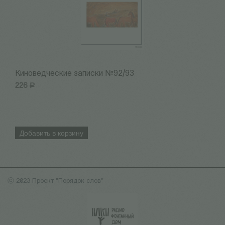
Киноведческие записки №92/93
К
226
Р
2
Добавить в корзину
ⓒ 2023 Проект "Порядок слов"