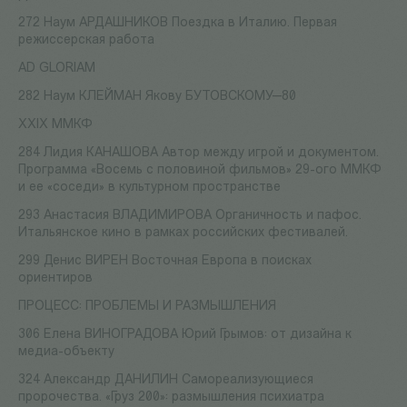
272 Наум АРДАШНИКОВ Поездка в Италию. Первая
режиссерская работа
AD GLORIAM
282 Наум КЛЕЙМАН Якову БУТОВСКОМУ—80
XXIX ММКФ
284 Лидия КАНАШОВА Автор между игрой и документом.
Программа «Восемь с половиной фильмов» 29-ого ММКФ
и ее «соседи» в культурном пространстве
293 Анастасия ВЛАДИМИРОВА Органичность и пафос.
Итальянское кино в рамках российских фестивалей.
299 Денис ВИРЕН Восточная Европа в поисках
ориентиров
ПРОЦЕСС: ПРОБЛЕМЫ И РАЗМЫШЛЕНИЯ
306 Елена ВИНОГРАДОВА Юрий Грымов: от дизайна к
медиа-объекту
324 Александр ДАНИЛИН Самореализующиеся
пророчества. «Груз 200»: размышления психиатра