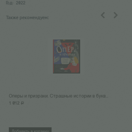
Год:
2022
Также рекомендуем:
назад
вперед
Оперы и призраки. Страшные истории в букв...
Э
1 012
Р
2
Добавить в корзину