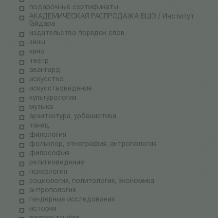
подарочные сертификаты
АКАДЕМИЧЕСКАЯ РАСПРОДАЖА ВШЭ / Институт
Гайдара
издательство порядок слов
зины
кино
театр
авангард
искусство
искусствоведение
культурология
музыка
архитектура, урбанистика
танец
филология
фольклор, этнография, антропология
философия
религиоведение
психология
социология, политология, экономика
антропология
гендерные исследования
история