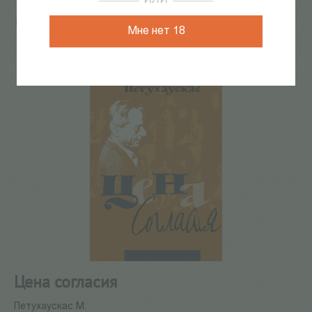
ИЛИ
Главная
/
КАТАЛОГ КНИГ
/
театр
/
Цена согласия
Мне нет 18
97
из
104
Цена согласия
Петухаускас М.