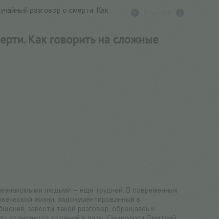
лучайный разговор о смерти. Как
3
из
268
ерти. Как говорить на сложные
С незнакомыми людьми — еще трудней. В современных
овеческой жизни, задокументированный в
бщения, завести такой разговор, обращаясь к
у, становится сложней в разы. Социологи Дмитрий