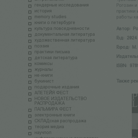
гендерные исследования
Рогозин и
история
практики 
memory studies
работы ка
книги о петербурге
культура повседневности
Автор:
Ро
документальная литература
Год:
2024
художественная литература
поэзия
Город:
М.
практики письма
Издатель
детская литература
комиксы
ISBN:
978
журналы
не-книги
Также ре
букинист
подарочные издания
АЛЕТЕЙЯ ФЕСТ
НОВОЕ ИЗДАТЕЛЬСТВО
РАСПРОДАЖА
ПАЛЬМИРА ФЕСТ
электронные книги
СКЛАДская распродажа
теория медиа
научпоп