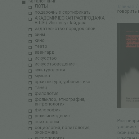
Каталог книг
ЛОТЫ
Главная
/
говорить
подарочные сертификаты
АКАДЕМИЧЕСКАЯ РАСПРОДАЖА
ВШЭ / Институт Гайдара
издательство порядок слов
зины
кино
театр
авангард
искусство
искусствоведение
культурология
музыка
архитектура, урбанистика
танец
филология
фольклор, этнография,
антропология
философия
религиоведение
Разговари
психология
условиях,
социология, политология,
экономика
официальн
антропология
чувствам 