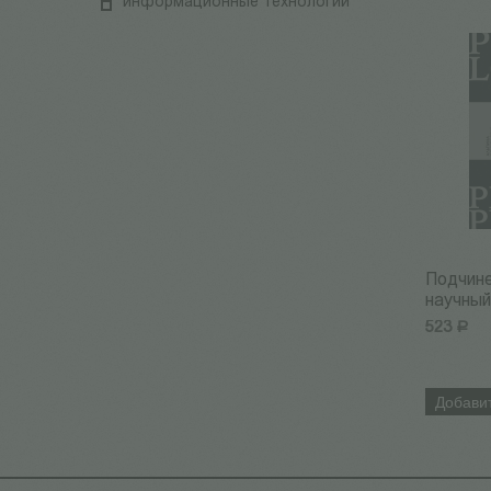
информационные технологии
Подчине
научный 
523
Р
Добавит