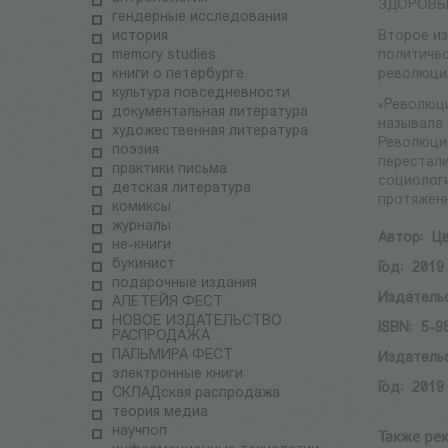
ЗДОРОВЬ
гендерные исследования
история
Второе из
memory studies
политичес
книги о петербурге
революция
культура повседневности
«Революци
документальная литература
называла 
художественная литература
Революция
поэзия
перестали
практики письма
социологи
детская литература
протяженн
комиксы
журналы
Автор:
Цв
не-книги
букинист
Год:
2019
подарочные издания
Издатель
АЛЕТЕЙЯ ФЕСТ
НОВОЕ ИЗДАТЕЛЬСТВО
ISBN:
5-9
РАСПРОДАЖА
ПАЛЬМИРА ФЕСТ
Издатель
электронные книги
Год:
2019
СКЛАДская распродажа
теория медиа
научпоп
Также ре