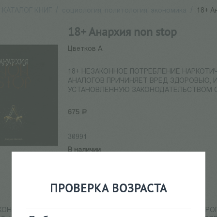
КАТАЛОГ КНИГ
/
социология, политология, экономика
/
18+ А
18+ Анархия non stop
Цветков А.
18+ НЕЗАКОННОЕ ПОТРЕБЛЕНИЕ НАРКОТИ
АНАЛОГОВ ПРИЧИНЯЕТ ВРЕД ЗДОРОВЬЮ, 
УСТАНОВЛЕННУЮ ЗАКОНОДАТЕЛЬСТВОМ 
675
Р
30991
В наличии
+
−
ПРОВЕРКА ВОЗРАСТА
Добавить в корзину
АКОННОЕ ПОТРЕБЛЕНИЕ НАРКОТИЧЕСКИХ СРЕДСТВ, ПСИХОТРО