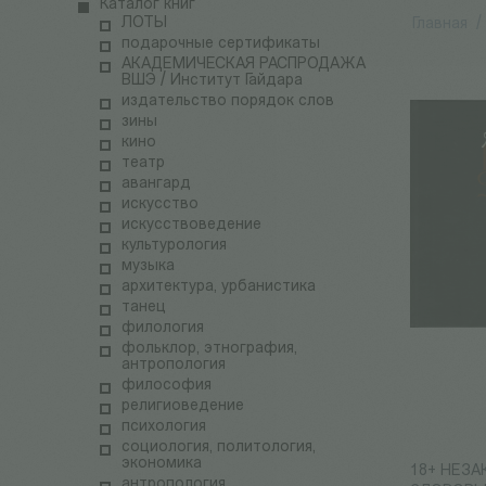
Каталог книг
ЛОТЫ
Главная
/
подарочные сертификаты
АКАДЕМИЧЕСКАЯ РАСПРОДАЖА
ВШЭ / Институт Гайдара
издательство порядок слов
зины
кино
театр
авангард
искусство
искусствоведение
культурология
музыка
архитектура, урбанистика
танец
филология
фольклор, этнография,
антропология
философия
религиоведение
психология
социология, политология,
экономика
18+ НЕЗ
антропология