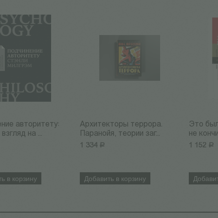
ние авторитету:
Архитекторы террора.
Это был
взгляд на ...
Паранойя, теории заг...
не кончи
1 334
Р
1 152
Р
ь в корзину
Добавить в корзину
Добавит