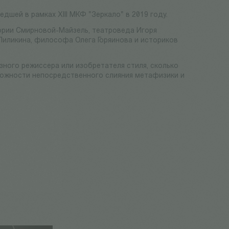
шей в рамках XIII МКФ "Зеркало" в 2019 году.
тории Смирновой-Майзель, театроведа Игоря
Пиликина, философа Олега Горяинова и историков
зного режиссера или изобретателя стиля, сколько
можности непосредственного слияния метафизики и