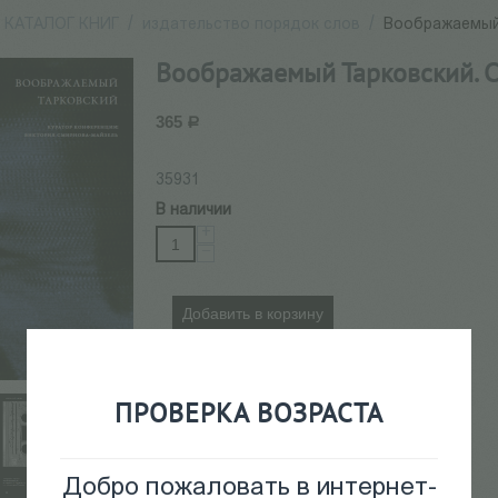
КАТАЛОГ КНИГ
/
издательство порядок слов
/
Воображаемый 
Воображаемый Тарковский. С
365
Р
35931
В наличии
+
−
Добавить в корзину
ПРОВЕРКА ВОЗРАСТА
Добро пожаловать в интернет-