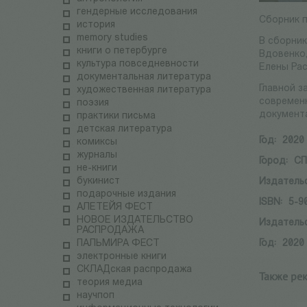
гендерные исследования
Сборник п
история
memory studies
В сборник
книги о петербурге
Вдовенко,
культура повседневности
Елены Ра
документальная литература
Главной з
художественная литература
современ
поэзия
документ
практики письма
детская литература
Год:
2020
комиксы
журналы
Город:
СП
не-книги
букинист
Издатель
подарочные издания
ISBN:
5-9
АЛЕТЕЙЯ ФЕСТ
НОВОЕ ИЗДАТЕЛЬСТВО
Издатель
РАСПРОДАЖА
ПАЛЬМИРА ФЕСТ
Год:
2020
электронные книги
СКЛАДская распродажа
Также ре
теория медиа
научпоп