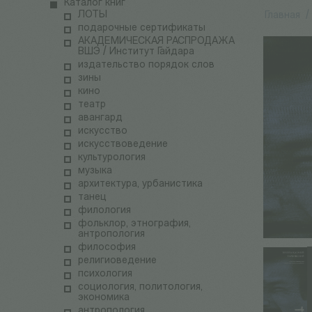
Каталог книг
ЛОТЫ
Главная
/
подарочные сертификаты
АКАДЕМИЧЕСКАЯ РАСПРОДАЖА
ВШЭ / Институт Гайдара
издательство порядок слов
зины
кино
театр
авангард
искусство
искусствоведение
культурология
музыка
архитектура, урбанистика
танец
филология
фольклор, этнография,
антропология
философия
религиоведение
психология
социология, политология,
экономика
антропология