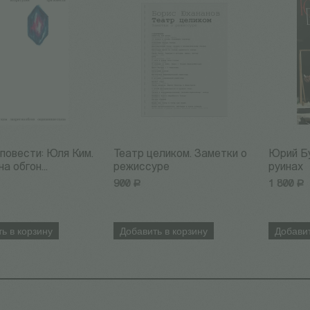
 повести: Юля Ким.
Театр целиком. Заметки о
Юрий Бу
а обгон...
режиссуре
руинах
900
Р
1 800
Р
ь в корзину
Добавить в корзину
Добавит