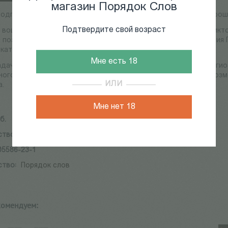
магазин Порядок Слов
одготовлен по результатам международной конференции,прошед
Подтвердите свой возраст
 вошли статьи киноведов Клауса Лезера, Роберта Берда и Вик
 поэтессы и переводчицы Анны Глазовой, арт-критика Дмитрия 
скатовой и Марии Миловзровой.
Мне есть 18
адачей авторов стало увидеть в Тарковском не столько религио
ного автора, угадавшего в кинематографическом медиуме воз
ИЛИ
а.
Мне нет 18
б.
ство:
Порядок слов
05586-23-1
ство:
Порядок слов
комендуем: