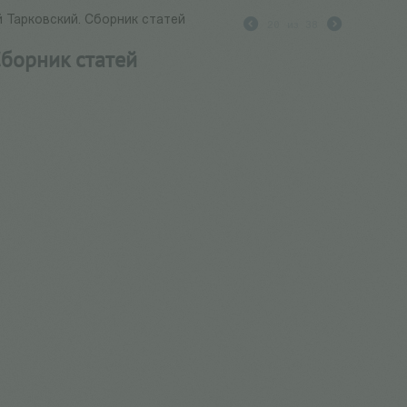
Тарковский. Сборник статей
20
из
38
борник статей