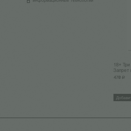
информационные технологии
18+ Три
Запрет н
470
Р
Добавит