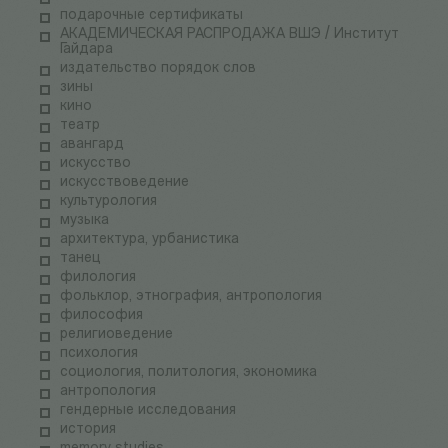
подарочные сертификаты
АКАДЕМИЧЕСКАЯ РАСПРОДАЖА ВШЭ / Институт
Гайдара
издательство порядок слов
зины
кино
театр
авангард
искусство
искусствоведение
культурология
музыка
архитектура, урбанистика
танец
филология
фольклор, этнография, антропология
философия
религиоведение
психология
социология, политология, экономика
антропология
гендерные исследования
история