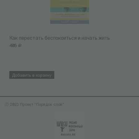
Как перестать беспокоиться и начать жить
К
405
Р
9
Добавить в корзину
ⓒ 2023 Проект "Порядок слов"