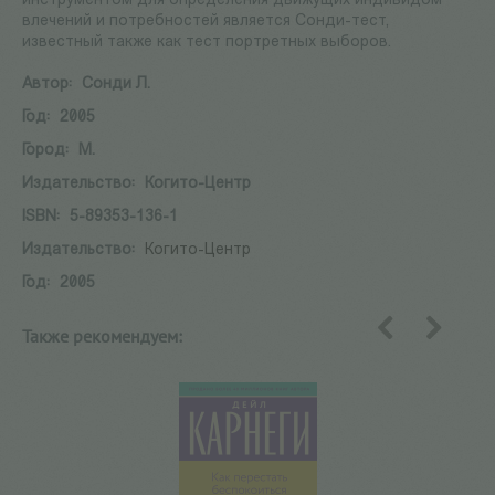
инструментом для определения движущих индивидом
влечений и потребностей является Сонди-тест,
известный также как тест портретных выборов.
Автор:
Сонди Л.
Год:
2005
Город:
М.
Издательство:
Когито-Центр
ISBN:
5-89353-136-1
Издательство:
Когито-Центр
Год:
2005
Также рекомендуем:
назад
вперед