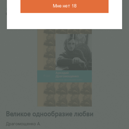
Мне нет 18
Главная
/
КАТАЛОГ КНИГ
/
поэзия
/
Великое
однообразие любви
Великое однообразие любви
Драгомощенко А.