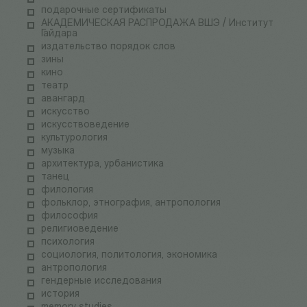
подарочные сертификаты
АКАДЕМИЧЕСКАЯ РАСПРОДАЖА ВШЭ / Институт
Гайдара
издательство порядок слов
зины
кино
театр
авангард
искусство
искусствоведение
культурология
музыка
архитектура, урбанистика
танец
филология
фольклор, этнография, антропология
философия
религиоведение
психология
социология, политология, экономика
антропология
гендерные исследования
история