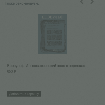
Также рекомендуем:
назад
вперед
Беовульф. Англосаксонский эпос в пересказ...
Н
653
Р
7
Добавить в корзину