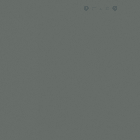
77
из
95