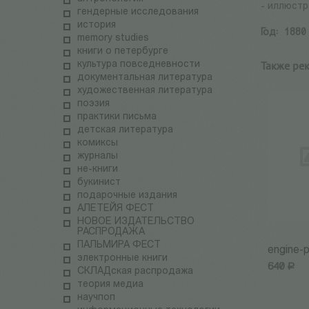
- иллюстр
гендерные исследования
история
Год:
1880
memory studies
книги о петербурге
Также ре
культура повседневности
документальная литература
художественная литература
поэзия
практики письма
детская литература
комиксы
журналы
не-книги
букинист
подарочные издания
АЛЕТЕЙЯ ФЕСТ
НОВОЕ ИЗДАТЕЛЬСТВО
РАСПРОДАЖА
ПАЛЬМИРА ФЕСТ
engine-
электронные книги
640
Р
СКЛАДская распродажа
теория медиа
научпоп