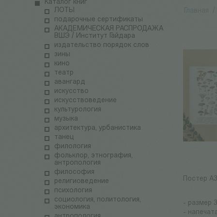
Каталог книг
ЛОТЫ
Главная
/
подарочные сертификаты
АКАДЕМИЧЕСКАЯ РАСПРОДАЖА
ВШЭ / Институт Гайдара
издательство порядок слов
зины
кино
театр
авангард
искусство
искусствоведение
культурология
музыка
архитектура, урбанистика
танец
филология
фольклор, этнография,
антропология
философия
Постер А3 
религиоведение
психология
социология, политология,
- размер 
экономика
- напечат
антропология