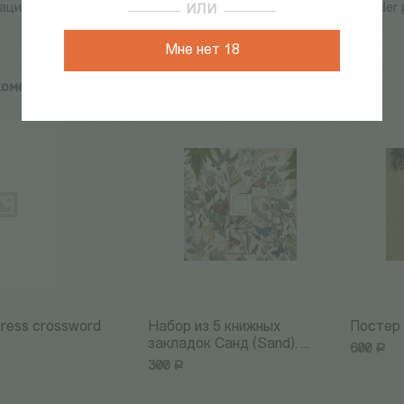
ация из книги немецкого ботаника Карла Гофмана «Lehrbuch der pr
ИЛИ
Мне нет 18
комендуем:
press crossword
Набор из 5 книжных
Постер 
закладок Санд (Sand). ...
600
Р
300
Р