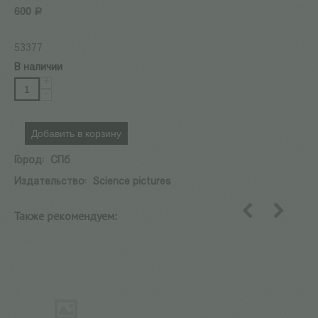
600
Р
53377
В наличии
+
−
Добавить в корзину
Город:
СПб
Издательство:
Science pictures
Также рекомендуем:
назад
вперед