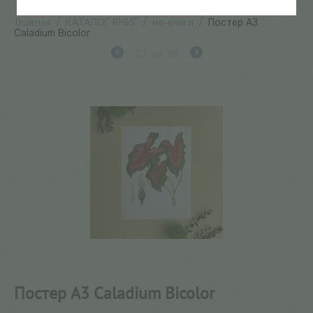
Главная
/
КАТАЛОГ КНИГ
/
не-книги
/
Постер А3
Caladium Bicolor
73
из
98
Постер А3 Caladium Bicolor