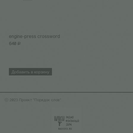
engine-press crossword
Н
640
Р
3
Добавить в корзину
ⓒ 2023 Проект "Порядок слов"