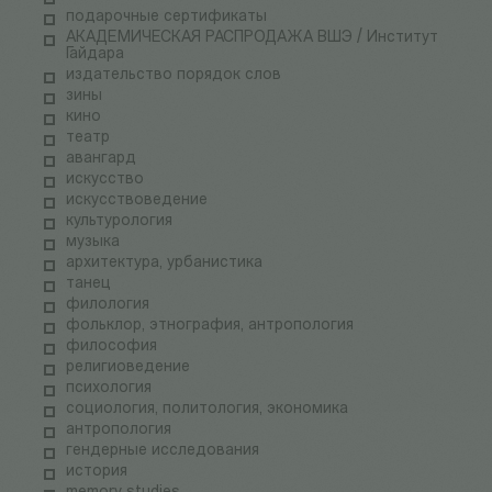
подарочные сертификаты
АКАДЕМИЧЕСКАЯ РАСПРОДАЖА ВШЭ / Институт
Гайдара
издательство порядок слов
зины
кино
театр
авангард
искусство
искусствоведение
культурология
музыка
архитектура, урбанистика
танец
филология
фольклор, этнография, антропология
философия
религиоведение
психология
социология, политология, экономика
антропология
гендерные исследования
история