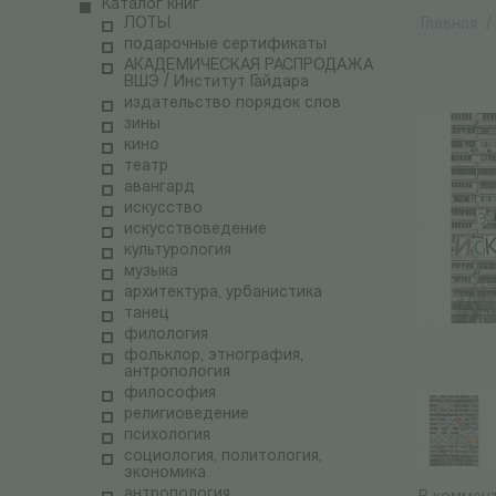
Каталог книг
ЛОТЫ
Главная
/
подарочные сертификаты
АКАДЕМИЧЕСКАЯ РАСПРОДАЖА
ВШЭ / Институт Гайдара
издательство порядок слов
зины
кино
театр
авангард
искусство
искусствоведение
культурология
музыка
архитектура, урбанистика
танец
филология
фольклор, этнография,
антропология
философия
религиоведение
психология
социология, политология,
экономика
антропология