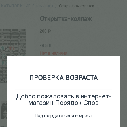
КАТАЛОГ КНИГ
/
не-книги
/
Открытка-коллаж
Открытка-коллаж
200
Р
46956
Нет в наличии
ПРОВЕРКА ВОЗРАСТА
Добро пожаловать в интернет-
магазин Порядок Слов
Подтвердите свой возраст