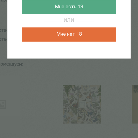
ариях к заказу укажите желаемую открытку.
Мне есть 18
ИЛИ
ство:
DanDi
Мне нет 18
ство:
DanDi
комендуем: