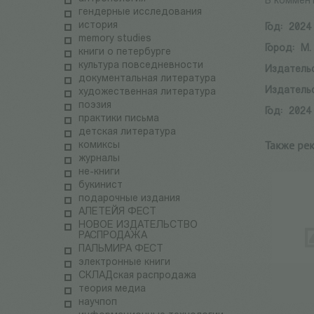
В коммент
гендерные исследования
история
Год:
2024
memory studies
Город:
М.
книги о петербурге
культура повседневности
Издатель
документальная литература
Издатель
художественная литература
поэзия
Год:
2024
практики письма
детская литература
Также ре
комиксы
журналы
не-книги
букинист
подарочные издания
АЛЕТЕЙЯ ФЕСТ
НОВОЕ ИЗДАТЕЛЬСТВО
РАСПРОДАЖА
ПАЛЬМИРА ФЕСТ
электронные книги
СКЛАДская распродажа
теория медиа
научпоп